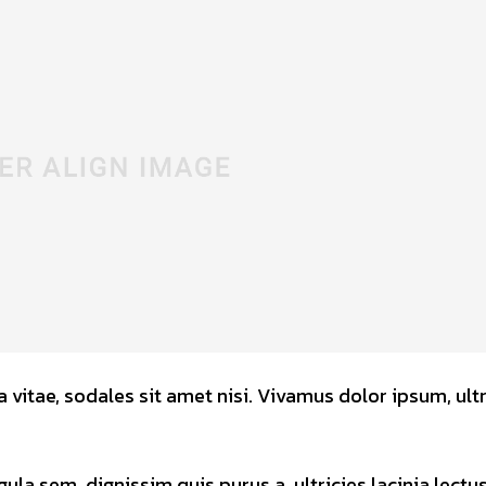
 vitae, sodales sit amet nisi. Vivamus dolor ipsum, ultr
gula sem, dignissim quis purus a, ultricies lacinia lectus