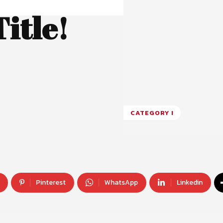
itle!
CATEGORY I
Pinterest
WhatsApp
Linkedin