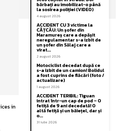
bărbați au imobilizat-o până
la sosirea poliției (VIDEO)
4 august 2026
ACCIDENT CU 3 victime la
CÂȚCĂU: Un șofer din
Maramureș care a depășit
neregulamentar s-a izbit de
un șofer din Sălaj care a
virat...
2 august 2026
Motociclist decedat după ce
s-a izbit de un camion! Bolidul
a fost cuprins de flăcări (foto /
actualizare)
1 august 2026
ACCIDENT TERIBIL: Tiguan
intrat într-un cap de pod – O
fetiță de 9 ani decedată! O
ices in
altă fetiță și un băiețel, dar și
o...
31 iulie 2026
.