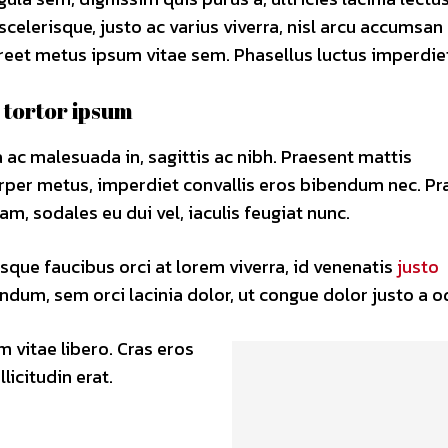
celerisque, justo ac varius viverra, nisl arcu accumsan e
reet metus ipsum vitae sem. Phasellus luctus imperdie
tortor ipsum
 ac malesuada in, sagittis ac nibh. Praesent mattis
rper metus, imperdiet convallis eros bibendum nec. Pr
am, sodales eu dui vel, iaculis feugiat nunc.
sque faucibus orci at lorem viverra, id venenatis
justo
ndum, sem orci lacinia dolor, ut congue dolor justo a o
m vitae libero. Cras eros
icitudin erat.