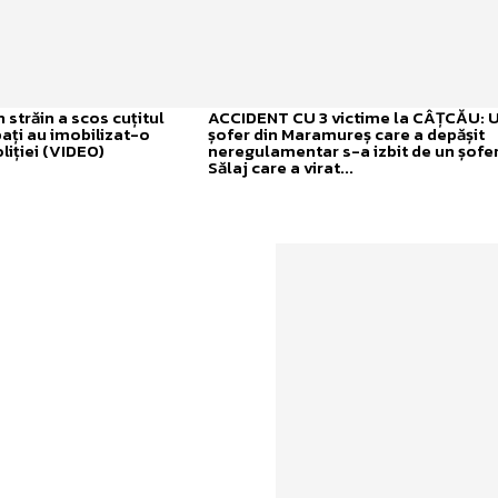
străin a scos cuțitul
ACCIDENT CU 3 victime la CÂȚCĂU: 
bați au imobilizat-o
șofer din Maramureș care a depășit
liției (VIDEO)
neregulamentar s-a izbit de un șofer
Sălaj care a virat...