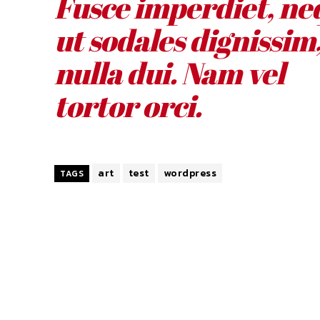
Fusce imperdiet, ne
ut sodales dignissim
nulla dui. Nam vel
tortor orci.
art
test
wordpress
TAGS