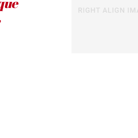
que
,