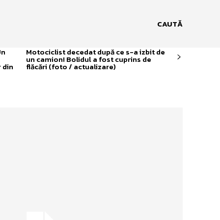
CAUTĂ
Un
Motociclist decedat după ce s-a izbit de
un camion! Bolidul a fost cuprins de
 din
flăcări (foto / actualizare)