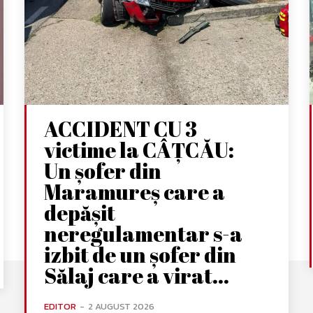
ACCIDENT CU 3
victime la CÂȚCĂU:
Un șofer din
Maramureș care a
depășit
neregulamentar s-a
izbit de un șofer din
Sălaj care a virat...
EDITOR
-
2 AUGUST 2026