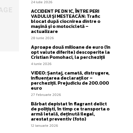
24 iulie 2026
ACCIDENT PE DN 1C, ÎNTRE PERI
VADULUI ȘI MESTEACĂN: Trafic
blocat după ciocnirea dintre o
mașină și o motocicletă –
actualizare
28 iunie 2026
Aproape două milioane de euro (în
opt valute diferite) descoperite la
Cristian Pomohaci, la percheziții
4 iunie 2026
VIDEO: Șantaj, camată, distrugere,
influențarea declaraților –
percheziții. Prejudiciu de 200.000
euro
27 februarie 2026
Bărbat depistat în flagrant delict
de polițiști, în timp ce transporta o
armă letală, deținută ilegal,
arestat preventiv (foto)
12 ianuarie 2026