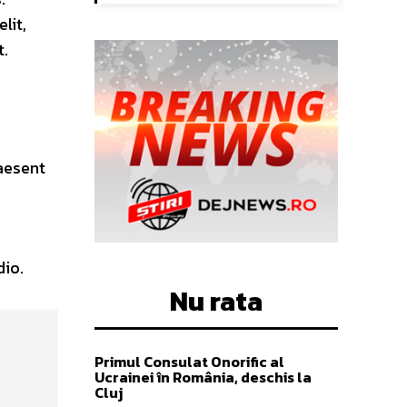
lit,
t.
aesent
dio.
Nu rata
Primul Consulat Onorific al
Ucrainei în România, deschis la
Cluj