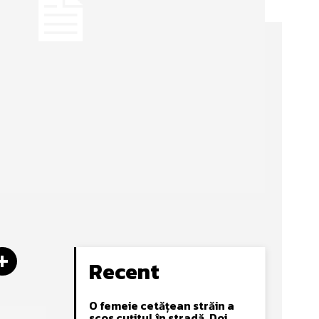
Recent
O femeie cetățean străin a
scos cuțitul în stradă. Doi