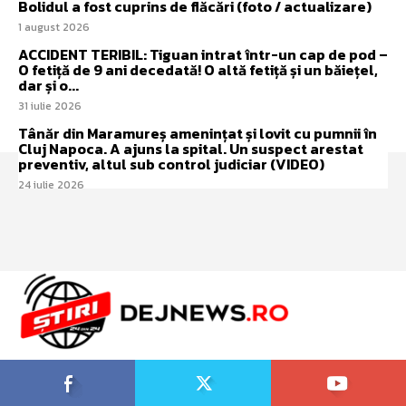
Bolidul a fost cuprins de flăcări (foto / actualizare)
1 august 2026
ACCIDENT TERIBIL: Tiguan intrat într-un cap de pod –
O fetiță de 9 ani decedată! O altă fetiță și un băiețel,
dar și o...
31 iulie 2026
Tânăr din Maramureș amenințat și lovit cu pumnii în
Cluj Napoca. A ajuns la spital. Un suspect arestat
preventiv, altul sub control judiciar (VIDEO)
24 iulie 2026