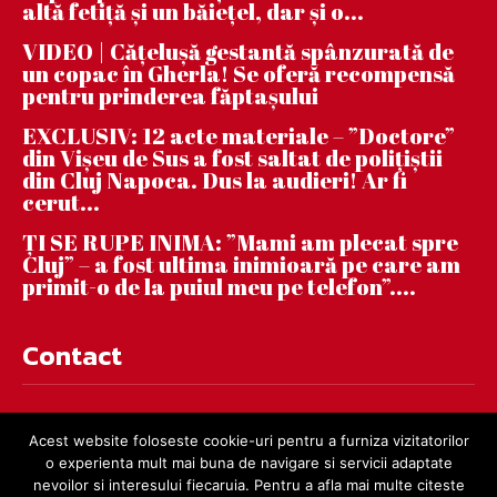
altă fetiță și un băiețel, dar și o...
VIDEO | Căţeluşă gestantă spânzurată de
un copac în Gherla! Se oferă recompensă
pentru prinderea făptaşului
EXCLUSIV: 12 acte materiale – ”Doctore”
din Vișeu de Sus a fost saltat de polițiștii
din Cluj Napoca. Dus la audieri! Ar fi
cerut...
ȚI SE RUPE INIMA: ”Mami am plecat spre
Cluj” – a fost ultima inimioară pe care am
primit-o de la puiul meu pe telefon”....
Contact
contact@dejnews.ro
Acest website foloseste cookie-uri pentru a furniza vizitatorilor
o experienta mult mai buna de navigare si servicii adaptate
nevoilor si interesului fiecaruia. Pentru a afla mai multe citeste