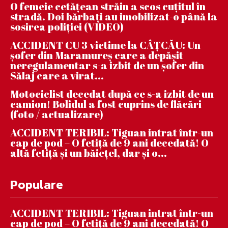
O femeie cetățean străin a scos cuțitul în
stradă. Doi bărbați au imobilizat-o până la
sosirea poliției (VIDEO)
ACCIDENT CU 3 victime la CÂȚCĂU: Un
șofer din Maramureș care a depășit
neregulamentar s-a izbit de un șofer din
Sălaj care a virat...
Motociclist decedat după ce s-a izbit de un
camion! Bolidul a fost cuprins de flăcări
(foto / actualizare)
ACCIDENT TERIBIL: Tiguan intrat într-un
cap de pod – O fetiță de 9 ani decedată! O
altă fetiță și un băiețel, dar și o...
Populare
ACCIDENT TERIBIL: Tiguan intrat într-un
cap de pod – O fetiță de 9 ani decedată! O