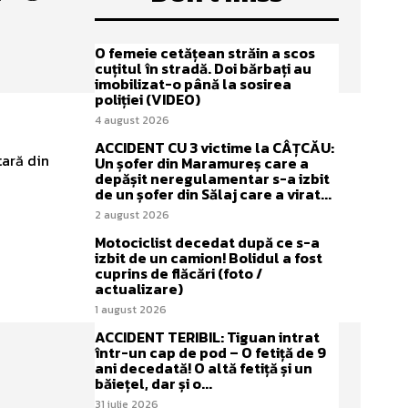
O femeie cetățean străin a scos
cuțitul în stradă. Doi bărbați au
imobilizat-o până la sosirea
poliției (VIDEO)
4 august 2026
ACCIDENT CU 3 victime la CÂȚCĂU:
tară din
Un șofer din Maramureș care a
depășit neregulamentar s-a izbit
de un șofer din Sălaj care a virat...
2 august 2026
Motociclist decedat după ce s-a
izbit de un camion! Bolidul a fost
cuprins de flăcări (foto /
actualizare)
1 august 2026
ACCIDENT TERIBIL: Tiguan intrat
într-un cap de pod – O fetiță de 9
ani decedată! O altă fetiță și un
băiețel, dar și o...
31 iulie 2026