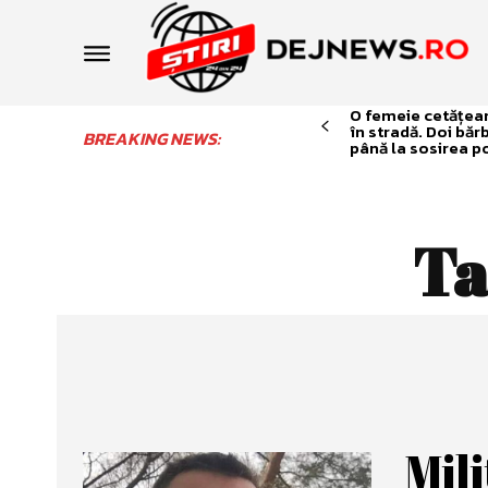
O femeie cetățean 
în stradă. Doi băr
BREAKING NEWS:
până la sosirea po
Ta
Mili