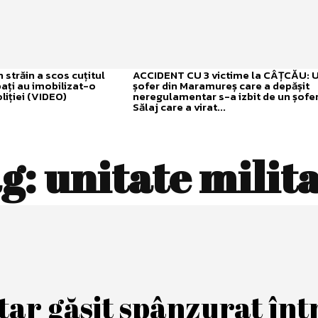
străin a scos cuțitul
ACCIDENT CU 3 victime la CÂȚCĂU: 
bați au imobilizat-o
șofer din Maramureș care a depășit
liției (VIDEO)
neregulamentar s-a izbit de un șofer
Sălaj care a virat...
g:
unitate milit
tar găsit spânzurat înt