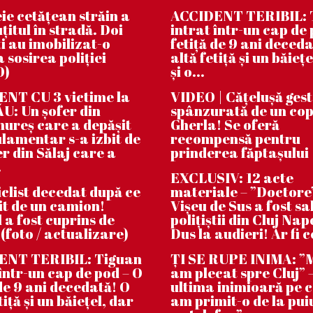
ie cetățean străin a
ACCIDENT TERIBIL: 
țitul în stradă. Doi
intrat într-un cap de 
i au imobilizat-o
fetiță de 9 ani deceda
 sosirea poliției
altă fetiță și un băiețe
O)
și o...
NT CU 3 victime la
VIDEO | Căţeluşă ges
: Un șofer din
spânzurată de un cop
reș care a depășit
Gherla! Se oferă
lamentar s-a izbit de
recompensă pentru
er din Sălaj care a
prinderea făptaşului
.
EXCLUSIV: 12 acte
clist decedat după ce
materiale – ”Doctore
bit de un camion!
Vișeu de Sus a fost sa
 a fost cuprins de
polițiștii din Cluj Na
 (foto / actualizare)
Dus la audieri! Ar fi c
ENT TERIBIL: Tiguan
ȚI SE RUPE INIMA: 
 într-un cap de pod – O
am plecat spre Cluj” –
 de 9 ani decedată! O
ultima inimioară pe 
tiță și un băiețel, dar
am primit-o de la pui