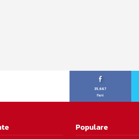
35,667
Fani
nte
Populare