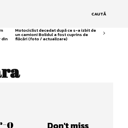
CAUTĂ
Un
Motociclist decedat după ce s-a izbit de
un camion! Bolidul a fost cuprins de
 din
flăcări (foto / actualizare)
ara
r-o
Don't miss