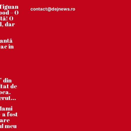
Tiguan
contact@dejnews.ro
pod – O
tă! O
l, dar
tantă
ac în
” din
ltat de
poca.
erut...
”Mami
 a fost
care
ul meu