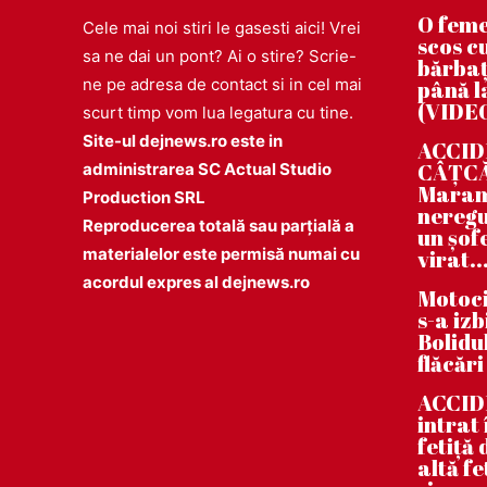
O feme
Cele mai noi stiri le gasesti aici! Vrei
scos cu
sa ne dai un pont? Ai o stire? Scrie-
bărbaț
ne pe adresa de contact si in cel mai
până la
(VIDE
scurt timp vom lua legatura cu tine.
Site-ul dejnews.ro este in
ACCIDE
CÂȚCĂU
administrarea SC Actual Studio
Maramu
Production SRL
neregu
Reproducerea totală sau parțială a
un șof
materialelor este permisă numai cu
virat..
acordul expres al dejnews.ro
Motoci
s-a iz
Bolidul
flăcări
ACCID
intrat
fetiță
altă fe