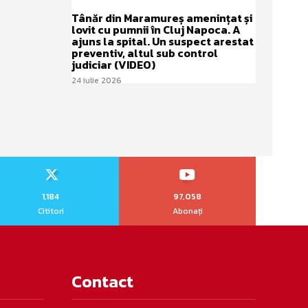
Tânăr din Maramureș amenințat și
lovit cu pumnii în Cluj Napoca. A
ajuns la spital. Un suspect arestat
preventiv, altul sub control
judiciar (VIDEO)
24 iulie 2026
1,184
97,058
Cititori
Abonați
Contact