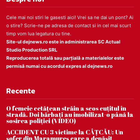
Cele mai noi stiri le gasesti aici! Vrei sa ne dai un pont? Ai
o stire? Scrie-ne pe adresa de contact si in cel mai scurt
timp vom lua legatura cu tine.
Site-ul dejnews.ro este in administrarea SC Actual
Studio Production SRL
Reproducerea totală sau parțială a materialelor este
permisă numai cu acordul expres al dejnews.ro
Recente
O femeie cetățean străin a scos cuțitul în
stradă. Doi bărbați au imobilizat-o până la
sosirea poliției (VIDEO)
ACCIDENT CU 3 victime la CÂȚCĂU: Un
șofer din Maramureș care a depășit