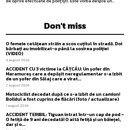
de oprire efectuate de poliţişti. Este vorba despre un...
Don't miss
O femeie cetățean străin a scos cuțitul în stradă. Doi
bărbați au imobilizat-o până la sosirea poliției
(VIDEO)
4 august 2026
ACCIDENT CU 3 victime la CÂȚCĂU: Un șofer din
Maramureș care a depășit neregulamentar s-a izbit
de un șofer din Sălaj care a virat...
2 august 2026
Motociclist decedat după ce s-a izbit de un camion!
Bolidul a fost cuprins de flăcări (foto / actualizare)
1 august 2026
ACCIDENT TERIBIL: Tiguan intrat într-un cap de pod –
O fetiță de 9 ani decedată! O altă fetiță și un băiețel,
dar și o...