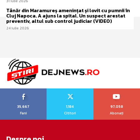
31 iulie 2026
Tânăr din Maramureș amenințat și lovit cu pumnii în
Cluj Napoca. A ajuns la spital. Un suspect arestat
preventiv, altul sub control judiciar (VIDEO)
24 iulie 2026
35,667
1,184
97,058
Fani
Cititori
Abonați
Despre noi