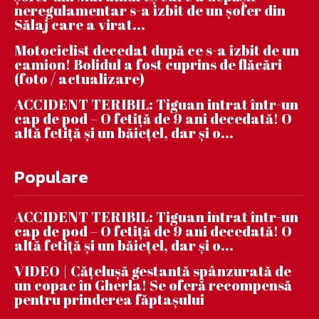
neregulamentar s-a izbit de un șofer din
Sălaj care a virat...
Motociclist decedat după ce s-a izbit de un
camion! Bolidul a fost cuprins de flăcări
(foto / actualizare)
ACCIDENT TERIBIL: Tiguan intrat într-un
cap de pod – O fetiță de 9 ani decedată! O
altă fetiță și un băiețel, dar și o...
Populare
ACCIDENT TERIBIL: Tiguan intrat într-un
cap de pod – O fetiță de 9 ani decedată! O
altă fetiță și un băiețel, dar și o...
VIDEO | Căţeluşă gestantă spânzurată de
un copac în Gherla! Se oferă recompensă
pentru prinderea făptaşului