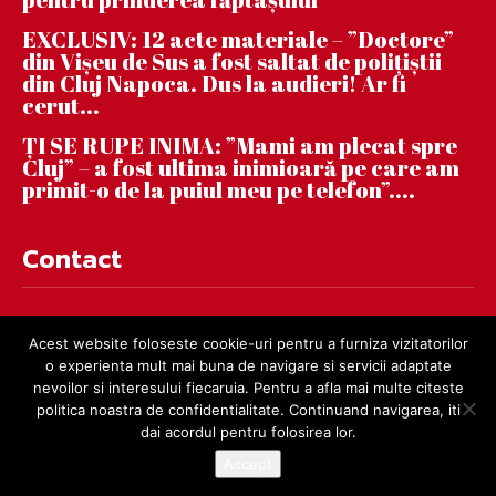
EXCLUSIV: 12 acte materiale – ”Doctore”
din Vișeu de Sus a fost saltat de polițiștii
din Cluj Napoca. Dus la audieri! Ar fi
cerut...
ȚI SE RUPE INIMA: ”Mami am plecat spre
Cluj” – a fost ultima inimioară pe care am
primit-o de la puiul meu pe telefon”....
Contact
contact@dejnews.ro
Acest website foloseste cookie-uri pentru a furniza vizitatorilor
o experienta mult mai buna de navigare si servicii adaptate
nevoilor si interesului fiecaruia. Pentru a afla mai multe citeste
politica noastra de confidentialitate. Continuand navigarea, iti
dai acordul pentru folosirea lor.
Accept
© dejnews.ro 2019 – 2026