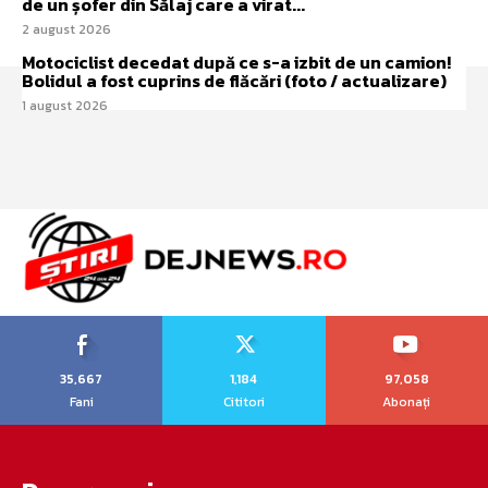
de un șofer din Sălaj care a virat...
2 august 2026
Motociclist decedat după ce s-a izbit de un camion!
Bolidul a fost cuprins de flăcări (foto / actualizare)
1 august 2026
35,667
1,184
97,058
Fani
Cititori
Abonați