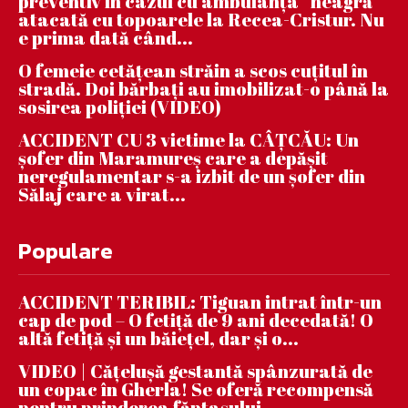
preventiv în cazul cu ambulanța ”neagră”
atacată cu topoarele la Recea-Cristur. Nu
e prima dată când...
O femeie cetățean străin a scos cuțitul în
stradă. Doi bărbați au imobilizat-o până la
sosirea poliției (VIDEO)
ACCIDENT CU 3 victime la CÂȚCĂU: Un
șofer din Maramureș care a depășit
neregulamentar s-a izbit de un șofer din
Sălaj care a virat...
Populare
ACCIDENT TERIBIL: Tiguan intrat într-un
cap de pod – O fetiță de 9 ani decedată! O
altă fetiță și un băiețel, dar și o...
VIDEO | Căţeluşă gestantă spânzurată de
un copac în Gherla! Se oferă recompensă
pentru prinderea făptaşului