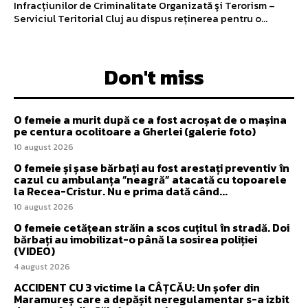
Infracțiunilor de Criminalitate Organizată şi Terorism –
Serviciul Teritorial Cluj au dispus reținerea pentru o...
Don't miss
O femeie a murit după ce a fost acroșat de o mașina
pe centura ocolitoare a Gherlei (galerie foto)
10 august 2026
O femeie și șase bărbați au fost arestați preventiv în
cazul cu ambulanța ”neagră” atacată cu topoarele
la Recea-Cristur. Nu e prima dată când...
10 august 2026
O femeie cetățean străin a scos cuțitul în stradă. Doi
bărbați au imobilizat-o până la sosirea poliției
(VIDEO)
4 august 2026
ACCIDENT CU 3 victime la CÂȚCĂU: Un șofer din
Maramureș care a depășit neregulamentar s-a izbit