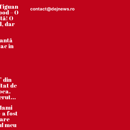
Tiguan
contact@dejnews.ro
pod – O
tă! O
l, dar
tantă
ac în
” din
ltat de
poca.
erut...
”Mami
 a fost
care
ul meu