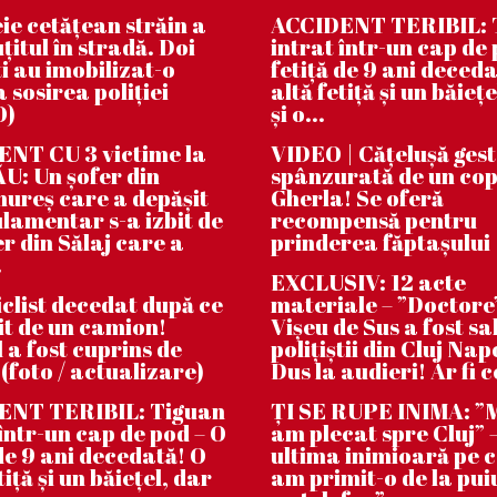
ie cetățean străin a
ACCIDENT TERIBIL: 
țitul în stradă. Doi
intrat într-un cap de 
i au imobilizat-o
fetiță de 9 ani deceda
 sosirea poliției
altă fetiță și un băiețe
O)
și o...
NT CU 3 victime la
VIDEO | Căţeluşă ges
: Un șofer din
spânzurată de un cop
reș care a depășit
Gherla! Se oferă
lamentar s-a izbit de
recompensă pentru
er din Sălaj care a
prinderea făptaşului
.
EXCLUSIV: 12 acte
clist decedat după ce
materiale – ”Doctore
bit de un camion!
Vișeu de Sus a fost sa
 a fost cuprins de
polițiștii din Cluj Na
 (foto / actualizare)
Dus la audieri! Ar fi c
ENT TERIBIL: Tiguan
ȚI SE RUPE INIMA: 
 într-un cap de pod – O
am plecat spre Cluj” –
 de 9 ani decedată! O
ultima inimioară pe 
tiță și un băiețel, dar
am primit-o de la pui