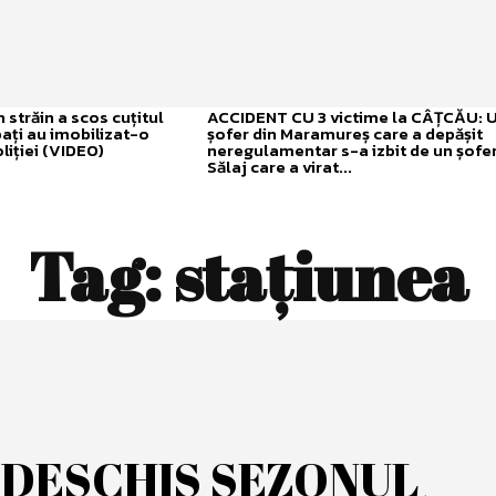
străin a scos cuțitul
ACCIDENT CU 3 victime la CÂȚCĂU: 
bați au imobilizat-o
șofer din Maramureș care a depășit
liției (VIDEO)
neregulamentar s-a izbit de un șofer
Sălaj care a virat...
Tag:
stațiunea
 DESCHIS SEZONUL