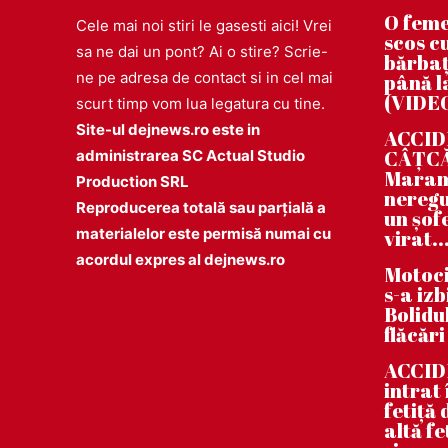
O feme
Cele mai noi stiri le gasesti aici! Vrei
scos cu
sa ne dai un pont? Ai o stire? Scrie-
bărbaț
ne pe adresa de contact si in cel mai
până la
(VIDE
scurt timp vom lua legatura cu tine.
Site-ul dejnews.ro este in
ACCIDE
CÂȚCĂU
administrarea SC Actual Studio
Maramu
Production SRL
neregu
Reproducerea totală sau parțială a
un șof
materialelor este permisă numai cu
virat..
acordul expres al dejnews.ro
Motoci
s-a iz
Bolidul
flăcări
ACCID
intrat
fetiță
altă fe