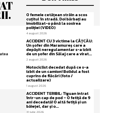
TAT
I.
O femeie cetățean străin a scos
cuțitul în stradă. Doi bărbați au
imobilizat-o până la sosirea
poliției (VIDEO)
4 august 2026
ACCIDENT CU 3 victime la CÂȚCĂU:
Un șofer din Maramureș care a
depășit neregulamentar s-a izbit
tatea
de un șofer din Sălaj care a virat...
2 august 2026
Motociclist decedat după ce s-a
izbit de un camion! Bolidul a fost
cuprins de flăcări (foto /
actualizare)
1 august 2026
ACCIDENT TERIBIL: Tiguan intrat
într-un cap de pod – O fetiță de 9
ani decedată! O altă fetiță și un
băiețel, dar și o...
31 iulie 2026