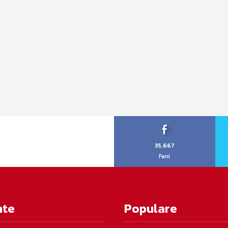
35,667
Fani
nte
Populare