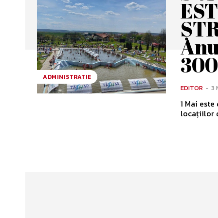
EST
ȘTR
Anu
300
ADMINISTRATIE
EDITOR
-
3 
1 Mai este
locațiilor 