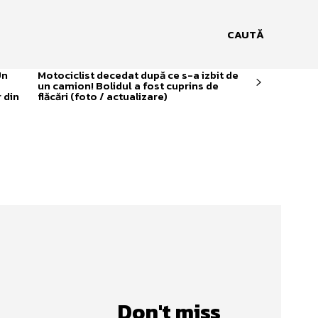
CAUTĂ
Un
Motociclist decedat după ce s-a izbit de
un camion! Bolidul a fost cuprins de
 din
flăcări (foto / actualizare)
Don't miss