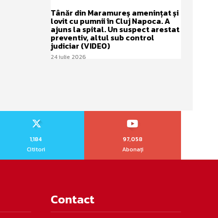
Tânăr din Maramureș amenințat și
lovit cu pumnii în Cluj Napoca. A
ajuns la spital. Un suspect arestat
preventiv, altul sub control
judiciar (VIDEO)
24 iulie 2026
1,184
97,058
Cititori
Abonați
Contact