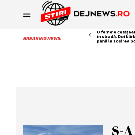
O femeie cetățean 
în stradă. Doi băr
BREAKING NEWS:
până la sosirea po
S-A