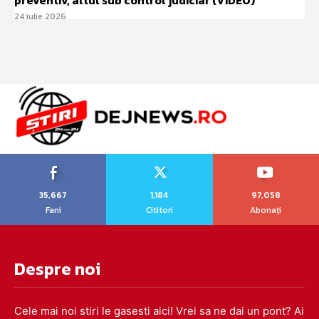
preventiv, altul sub control judiciar (VIDEO)
24 iulie 2026
35,667
1,184
97,058
Fani
Cititori
Abonați
Despre noi
Cele mai noi stiri le gasesti aici! Vrei sa ne dai un pont? Ai