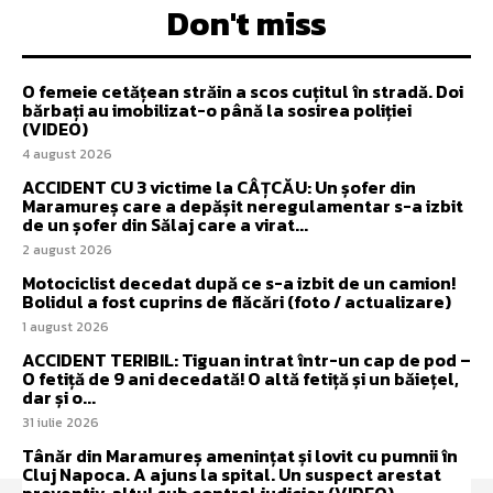
Don't miss
O femeie cetățean străin a scos cuțitul în stradă. Doi
bărbați au imobilizat-o până la sosirea poliției
(VIDEO)
4 august 2026
ACCIDENT CU 3 victime la CÂȚCĂU: Un șofer din
Maramureș care a depășit neregulamentar s-a izbit
de un șofer din Sălaj care a virat...
2 august 2026
Motociclist decedat după ce s-a izbit de un camion!
Bolidul a fost cuprins de flăcări (foto / actualizare)
1 august 2026
ACCIDENT TERIBIL: Tiguan intrat într-un cap de pod –
O fetiță de 9 ani decedată! O altă fetiță și un băiețel,
dar și o...
31 iulie 2026
Tânăr din Maramureș amenințat și lovit cu pumnii în
Cluj Napoca. A ajuns la spital. Un suspect arestat