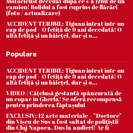
Motociclist decedat după ce s-a izbit de un
camion! Bolidul a fost cuprins de flăcări
(foto / actualizare)
ACCIDENT TERIBIL: Tiguan intrat într-un
cap de pod – O fetiță de 9 ani decedată! O
altă fetiță și un băiețel, dar și o...
Populare
ACCIDENT TERIBIL: Tiguan intrat într-un
cap de pod – O fetiță de 9 ani decedată! O
altă fetiță și un băiețel, dar și o...
VIDEO | Căţeluşă gestantă spânzurată de
un copac în Gherla! Se oferă recompensă
pentru prinderea făptaşului
EXCLUSIV: 12 acte materiale – ”Doctore”
din Vișeu de Sus a fost saltat de polițiștii
din Cluj Napoca. Dus la audieri! Ar fi