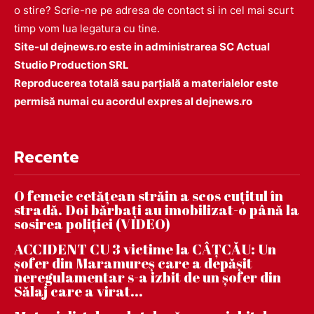
o stire? Scrie-ne pe adresa de contact si in cel mai scurt
timp vom lua legatura cu tine.
Site-ul dejnews.ro este in administrarea SC Actual
Studio Production SRL
Reproducerea totală sau parțială a materialelor este
permisă numai cu acordul expres al dejnews.ro
Recente
O femeie cetățean străin a scos cuțitul în
stradă. Doi bărbați au imobilizat-o până la
sosirea poliției (VIDEO)
ACCIDENT CU 3 victime la CÂȚCĂU: Un
șofer din Maramureș care a depășit
neregulamentar s-a izbit de un șofer din
Sălaj care a virat...