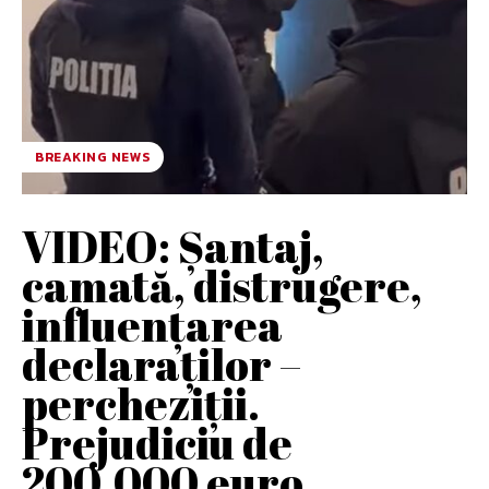
BREAKING NEWS
VIDEO: Șantaj,
camată, distrugere,
influențarea
declaraților –
percheziții.
Prejudiciu de
200.000 euro