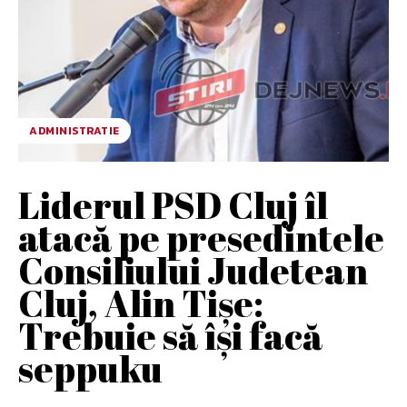
ADMINISTRATIE
Liderul PSD Cluj îl
atacă pe presedintele
Consiliului Judetean
Cluj, Alin Tişe:
Trebuie să îşi facă
seppuku