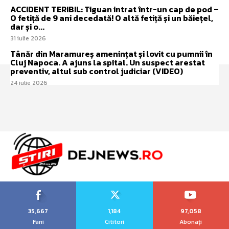
ACCIDENT TERIBIL: Tiguan intrat într-un cap de pod –
O fetiță de 9 ani decedată! O altă fetiță și un băiețel,
dar și o...
31 iulie 2026
Tânăr din Maramureș amenințat și lovit cu pumnii în
Cluj Napoca. A ajuns la spital. Un suspect arestat
preventiv, altul sub control judiciar (VIDEO)
24 iulie 2026
35,667
1,184
97,058
Fani
Cititori
Abonați