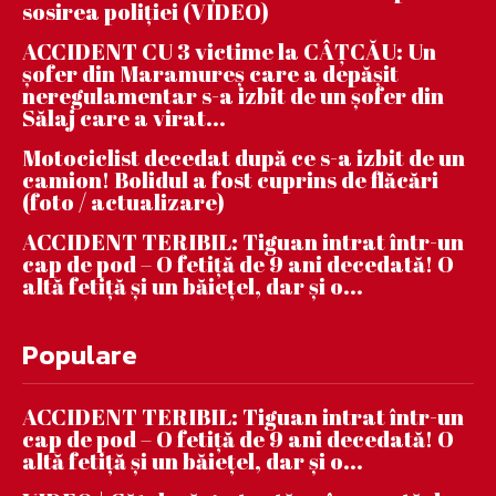
sosirea poliției (VIDEO)
ACCIDENT CU 3 victime la CÂȚCĂU: Un
șofer din Maramureș care a depășit
neregulamentar s-a izbit de un șofer din
Sălaj care a virat...
Motociclist decedat după ce s-a izbit de un
camion! Bolidul a fost cuprins de flăcări
(foto / actualizare)
ACCIDENT TERIBIL: Tiguan intrat într-un
cap de pod – O fetiță de 9 ani decedată! O
altă fetiță și un băiețel, dar și o...
Populare
ACCIDENT TERIBIL: Tiguan intrat într-un
cap de pod – O fetiță de 9 ani decedată! O
altă fetiță și un băiețel, dar și o...