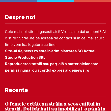
Despre noi
Cele mai noi stiri le gasesti aici! Vrei sa ne dai un pont? Ai
o stire? Scrie-ne pe adresa de contact si in cel mai scurt
timp vom lua legatura cu tine.
Site-ul dejnews.ro este in administrarea SC Actual
Studio Production SRL
Reproducerea totală sau parțială a materialelor este
permisă numai cu acordul expres al dejnews.ro
Recente
O femeie cetățean străin a scos cuțitul în
stradă. Doi bărbați au imobilizat-o până la