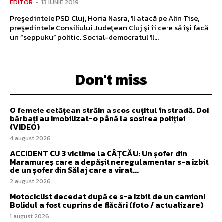
EDITOR
-
13 IUNIE 2019
Preşedintele PSD Cluj, Horia Nasra, îl atacă pe Alin Tise,
preşedintele Consiliului Judeţean Cluj şi îi cere să îşi facă
un “seppuku” politic. Social-democratul îl...
Don't miss
O femeie cetățean străin a scos cuțitul în stradă. Doi
bărbați au imobilizat-o până la sosirea poliției
(VIDEO)
4 august 2026
ACCIDENT CU 3 victime la CÂȚCĂU: Un șofer din
Maramureș care a depășit neregulamentar s-a izbit
de un șofer din Sălaj care a virat...
2 august 2026
Motociclist decedat după ce s-a izbit de un camion!
Bolidul a fost cuprins de flăcări (foto / actualizare)
1 august 2026