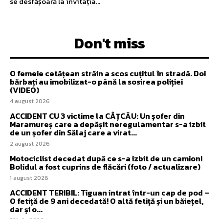
se desfășoară la invitația...
Don't miss
O femeie cetățean străin a scos cuțitul în stradă. Doi
bărbați au imobilizat-o până la sosirea poliției
(VIDEO)
4 august 2026
ACCIDENT CU 3 victime la CÂȚCĂU: Un șofer din
Maramureș care a depășit neregulamentar s-a izbit
de un șofer din Sălaj care a virat...
2 august 2026
Motociclist decedat după ce s-a izbit de un camion!
Bolidul a fost cuprins de flăcări (foto / actualizare)
1 august 2026
ACCIDENT TERIBIL: Tiguan intrat într-un cap de pod –
O fetiță de 9 ani decedată! O altă fetiță și un băiețel,
dar și o...