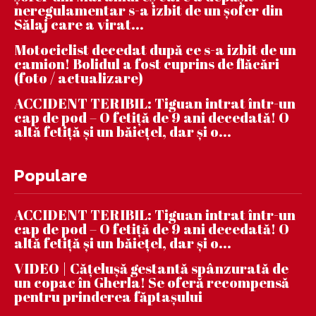
neregulamentar s-a izbit de un șofer din
Sălaj care a virat...
Motociclist decedat după ce s-a izbit de un
camion! Bolidul a fost cuprins de flăcări
(foto / actualizare)
ACCIDENT TERIBIL: Tiguan intrat într-un
cap de pod – O fetiță de 9 ani decedată! O
altă fetiță și un băiețel, dar și o...
Populare
ACCIDENT TERIBIL: Tiguan intrat într-un
cap de pod – O fetiță de 9 ani decedată! O
altă fetiță și un băiețel, dar și o...
VIDEO | Căţeluşă gestantă spânzurată de
un copac în Gherla! Se oferă recompensă
pentru prinderea făptaşului