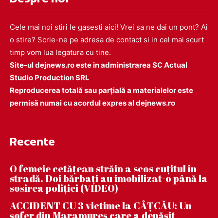
Cele mai noi stiri le gasesti aici! Vrei sa ne dai un pont? Ai
o stire? Scrie-ne pe adresa de contact si in cel mai scurt
timp vom lua legatura cu tine.
Site-ul dejnews.ro este in administrarea SC Actual
Studio Production SRL
Reproducerea totală sau parțială a materialelor este
permisă numai cu acordul expres al dejnews.ro
Recente
O femeie cetățean străin a scos cuțitul în
stradă. Doi bărbați au imobilizat-o până la
sosirea poliției (VIDEO)
ACCIDENT CU 3 victime la CÂȚCĂU: Un
șofer din Maramureș care a depășit