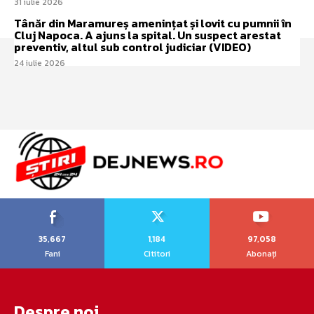
31 iulie 2026
Tânăr din Maramureș amenințat și lovit cu pumnii în
Cluj Napoca. A ajuns la spital. Un suspect arestat
preventiv, altul sub control judiciar (VIDEO)
24 iulie 2026
35,667
1,184
97,058
Fani
Cititori
Abonați
Despre noi