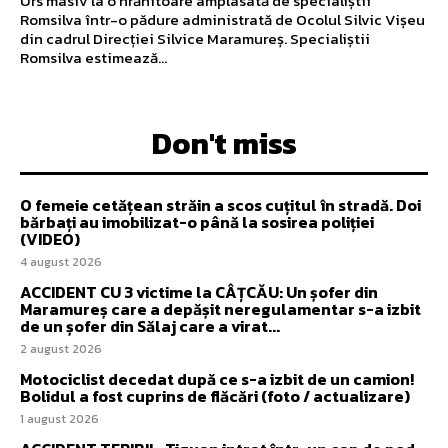
Urs masiv la o hrănitoare amplasată de specialiștii
Romsilva într-o pădure administrată de Ocolul Silvic Vișeu
din cadrul Direcției Silvice Maramureș. Specialiștii
Romsilva estimează...
Don't miss
O femeie cetățean străin a scos cuțitul în stradă. Doi
bărbați au imobilizat-o până la sosirea poliției
(VIDEO)
4 august 2026
ACCIDENT CU 3 victime la CÂȚCĂU: Un șofer din
Maramureș care a depășit neregulamentar s-a izbit
de un șofer din Sălaj care a virat...
2 august 2026
Motociclist decedat după ce s-a izbit de un camion!
Bolidul a fost cuprins de flăcări (foto / actualizare)
1 august 2026