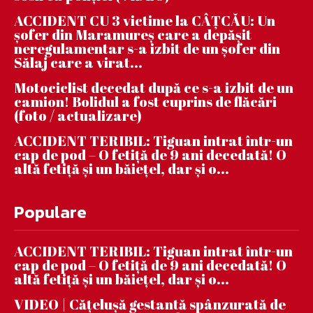
ACCIDENT CU 3 victime la CÂȚCĂU: Un
șofer din Maramureș care a depășit
neregulamentar s-a izbit de un șofer din
Sălaj care a virat...
Motociclist decedat după ce s-a izbit de un
camion! Bolidul a fost cuprins de flăcări
(foto / actualizare)
ACCIDENT TERIBIL: Tiguan intrat într-un
cap de pod – O fetiță de 9 ani decedată! O
altă fetiță și un băiețel, dar și o...
Populare
ACCIDENT TERIBIL: Tiguan intrat într-un
cap de pod – O fetiță de 9 ani decedată! O
altă fetiță și un băiețel, dar și o...
VIDEO | Căţeluşă gestantă spânzurată de