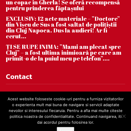
un copac în Gherla! Se oferă recompensă
pentru prinderea făptaşului
EXCLUSIV: 12 acte materiale – ”Doctore”
din Vișeu de Sus a fost saltat de polițiștii
din Cluj Napoca. Dus la audieri! Ar fi
cerut...
ȚI SE RUPE INIMA: ”Mami am plecat spre
Cluj” – a fost ultima inimioară pe care am
primit-o de la puiul meu pe telefon”....
Contact
contact@dejnews.ro
Acest website foloseste cookie-uri pentru a furniza vizitatorilor
o experienta mult mai buna de navigare si servicii adaptate
nevoilor si interesului fiecaruia. Pentru a afla mai multe citeste
politica noastra de confidentialitate. Continuand navigarea, iti
dai acordul pentru folosirea lor.
Accept