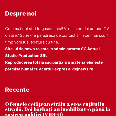
Despre noi
Cele mai noi stiri le gasesti aici! Vrei sa ne dai un pont? Ai
o stire? Scrie-ne pe adresa de contact si in cel mai scurt
timp vom lua legatura cu tine.
Site-ul dejnews.ro este in administrarea SC Actual
Studio Production SRL
Reproducerea totală sau parțială a materialelor este
permisă numai cu acordul expres al dejnews.ro
Recente
O femeie cetățean străin a scos cuțitul în
stradă. Doi bărbați au imobilizat-o până la
sosirea poliției (VIDEO)