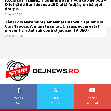
ACCIDENT TERIBIL: Tiguan intrat într-un cap de pod –
O fetiță de 9 ani decedată! O altă fetiță și un băiețel,
dar și o...
31 iulie 2026
Tânăr din Maramureș amenințat și lovit cu pumnii în
Cluj Napoca. A ajuns la spital. Un suspect arestat
preventiv, altul sub control judiciar (VIDEO)
24 iulie 2026
35,667
1,184
97,058
Fani
Cititori
Abonați