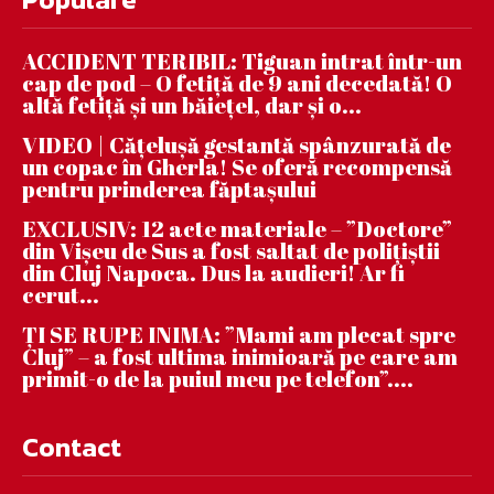
ACCIDENT TERIBIL: Tiguan intrat într-un
cap de pod – O fetiță de 9 ani decedată! O
altă fetiță și un băiețel, dar și o...
VIDEO | Căţeluşă gestantă spânzurată de
un copac în Gherla! Se oferă recompensă
pentru prinderea făptaşului
EXCLUSIV: 12 acte materiale – ”Doctore”
din Vișeu de Sus a fost saltat de polițiștii
din Cluj Napoca. Dus la audieri! Ar fi
cerut...
ȚI SE RUPE INIMA: ”Mami am plecat spre
Cluj” – a fost ultima inimioară pe care am
primit-o de la puiul meu pe telefon”....
Contact