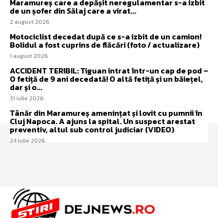
Maramureș care a depășit neregulamentar s-a izbit
de un șofer din Sălaj care a virat...
2 august 2026
Motociclist decedat după ce s-a izbit de un camion!
Bolidul a fost cuprins de flăcări (foto / actualizare)
1 august 2026
ACCIDENT TERIBIL: Tiguan intrat într-un cap de pod –
O fetiță de 9 ani decedată! O altă fetiță și un băiețel,
dar și o...
31 iulie 2026
Tânăr din Maramureș amenințat și lovit cu pumnii în
Cluj Napoca. A ajuns la spital. Un suspect arestat
preventiv, altul sub control judiciar (VIDEO)
24 iulie 2026