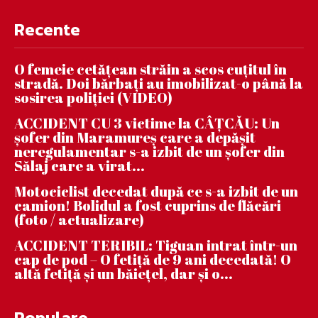
Recente
O femeie cetățean străin a scos cuțitul în
stradă. Doi bărbați au imobilizat-o până la
sosirea poliției (VIDEO)
ACCIDENT CU 3 victime la CÂȚCĂU: Un
șofer din Maramureș care a depășit
neregulamentar s-a izbit de un șofer din
Sălaj care a virat...
Motociclist decedat după ce s-a izbit de un
camion! Bolidul a fost cuprins de flăcări
(foto / actualizare)
ACCIDENT TERIBIL: Tiguan intrat într-un
cap de pod – O fetiță de 9 ani decedată! O
altă fetiță și un băiețel, dar și o...
Populare