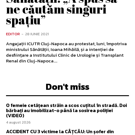
ne căutăm singuri
spațiu”
EDITOR
-
28 IUNIE 2021
Angajații ICUTR Cluj-Napoca au protestat, luni, împotriva
ministrului Sănătății, Ioana Mihăilă, și a intenției de
desființare a Institutului Clinic de Urologie și Transplant
Renal din Cluj-Napoca....
Don't miss
O femeie cetățean străin a scos cuțitul în stradă. Doi
bărbați au imobilizat-o până la sosirea poliției
(VIDEO)
4 august 2026
ACCIDENT CU 3 victime la CÂȚCĂU: Un șofer din