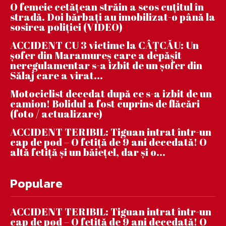
O femeie cetățean străin a scos cuțitul în
stradă. Doi bărbați au imobilizat-o până la
sosirea poliției (VIDEO)
ACCIDENT CU 3 victime la CÂȚCĂU: Un
șofer din Maramureș care a depășit
neregulamentar s-a izbit de un șofer din
Sălaj care a virat...
Motociclist decedat după ce s-a izbit de un
camion! Bolidul a fost cuprins de flăcări
(foto / actualizare)
ACCIDENT TERIBIL: Tiguan intrat într-un
cap de pod – O fetiță de 9 ani decedată! O
altă fetiță și un băiețel, dar și o...
Populare
ACCIDENT TERIBIL: Tiguan intrat într-un
cap de pod – O fetiță de 9 ani decedată! O