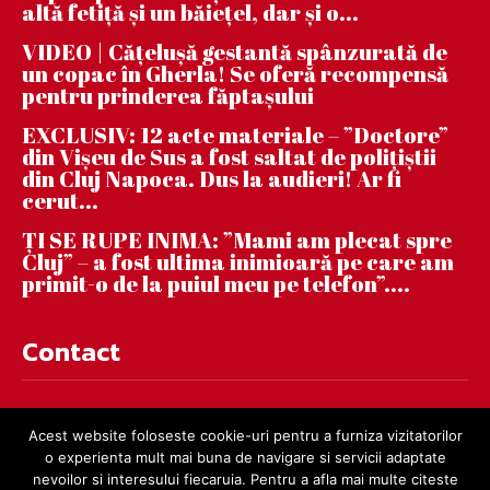
altă fetiță și un băiețel, dar și o...
VIDEO | Căţeluşă gestantă spânzurată de
un copac în Gherla! Se oferă recompensă
pentru prinderea făptaşului
EXCLUSIV: 12 acte materiale – ”Doctore”
din Vișeu de Sus a fost saltat de polițiștii
din Cluj Napoca. Dus la audieri! Ar fi
cerut...
ȚI SE RUPE INIMA: ”Mami am plecat spre
Cluj” – a fost ultima inimioară pe care am
primit-o de la puiul meu pe telefon”....
Contact
contact@dejnews.ro
Acest website foloseste cookie-uri pentru a furniza vizitatorilor
o experienta mult mai buna de navigare si servicii adaptate
nevoilor si interesului fiecaruia. Pentru a afla mai multe citeste