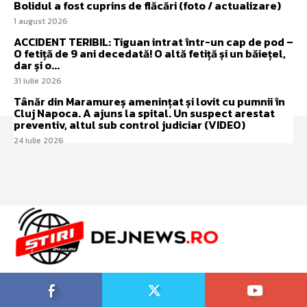
Bolidul a fost cuprins de flăcări (foto / actualizare)
1 august 2026
ACCIDENT TERIBIL: Tiguan intrat într-un cap de pod –
O fetiță de 9 ani decedată! O altă fetiță și un băiețel,
dar și o...
31 iulie 2026
Tânăr din Maramureș amenințat și lovit cu pumnii în
Cluj Napoca. A ajuns la spital. Un suspect arestat
preventiv, altul sub control judiciar (VIDEO)
24 iulie 2026