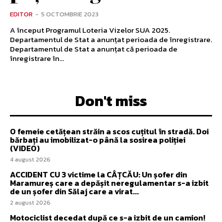
EDITOR
-
5 OCTOMBRIE 2023
A început Programul Loteria Vizelor SUA 2025.
Departamentul de Stat a anunțat perioada de înregistrare.
Departamentul de Stat a anunțat că perioada de
înregistrare în...
Don't miss
O femeie cetățean străin a scos cuțitul în stradă. Doi
bărbați au imobilizat-o până la sosirea poliției
(VIDEO)
4 august 2026
ACCIDENT CU 3 victime la CÂȚCĂU: Un șofer din
Maramureș care a depășit neregulamentar s-a izbit
de un șofer din Sălaj care a virat...
2 august 2026
Motociclist decedat după ce s-a izbit de un camion!