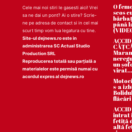
O feme
Cele mai noi stiri le gasesti aici! Vrei
scos cu
sa ne dai un pont? Ai o stire? Scrie-
bărbaț
ne pe adresa de contact si in cel mai
până la
(VIDE
scurt timp vom lua legatura cu tine.
Site-ul dejnews.ro este in
ACCIDE
CÂȚCĂU
administrarea SC Actual Studio
Maramu
Production SRL
neregu
Reproducerea totală sau parțială a
un șof
materialelor este permisă numai cu
virat..
acordul expres al dejnews.ro
Motoci
s-a iz
Bolidul
flăcări
ACCID
intrat
fetiță
altă fe