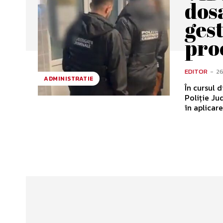
dos
gest
pro
EDITOR
-
26
ADMINISTRATIE
În cursul d
Poliție Ju
în aplicare.