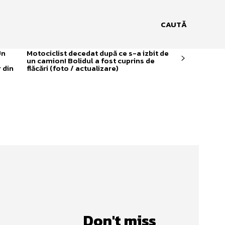
CAUTĂ
Un
Motociclist decedat după ce s-a izbit de
un camion! Bolidul a fost cuprins de
 din
flăcări (foto / actualizare)
Don't miss