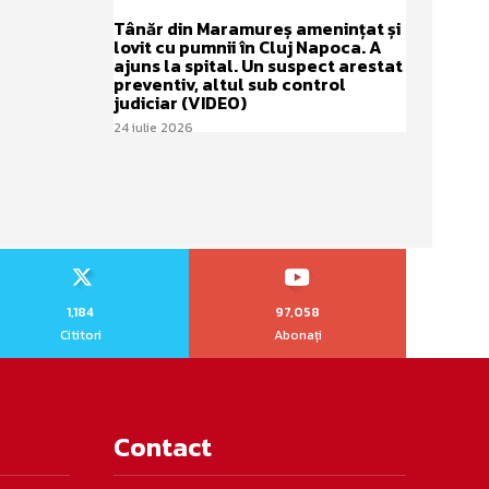
Tânăr din Maramureș amenințat și
lovit cu pumnii în Cluj Napoca. A
ajuns la spital. Un suspect arestat
preventiv, altul sub control
judiciar (VIDEO)
24 iulie 2026
1,184
97,058
Cititori
Abonați
Contact