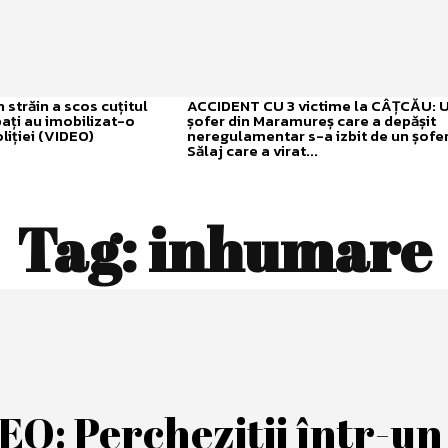
străin a scos cuțitul
ACCIDENT CU 3 victime la CÂȚCĂU: 
bați au imobilizat-o
șofer din Maramureș care a depășit
liției (VIDEO)
neregulamentar s-a izbit de un șofer
Sălaj care a virat...
Tag:
inhumare
EO: Percheziții într-un