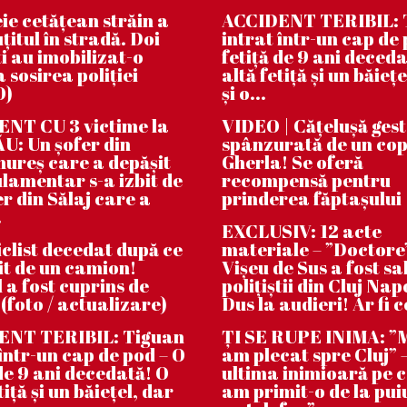
ie cetățean străin a
ACCIDENT TERIBIL: 
țitul în stradă. Doi
intrat într-un cap de 
i au imobilizat-o
fetiță de 9 ani deceda
 sosirea poliției
altă fetiță și un băiețe
O)
și o...
NT CU 3 victime la
VIDEO | Căţeluşă ges
: Un șofer din
spânzurată de un cop
reș care a depășit
Gherla! Se oferă
lamentar s-a izbit de
recompensă pentru
er din Sălaj care a
prinderea făptaşului
.
EXCLUSIV: 12 acte
clist decedat după ce
materiale – ”Doctore
bit de un camion!
Vișeu de Sus a fost sa
 a fost cuprins de
polițiștii din Cluj Na
 (foto / actualizare)
Dus la audieri! Ar fi c
ENT TERIBIL: Tiguan
ȚI SE RUPE INIMA: 
 într-un cap de pod – O
am plecat spre Cluj” –
 de 9 ani decedată! O
ultima inimioară pe 
tiță și un băiețel, dar
am primit-o de la pui