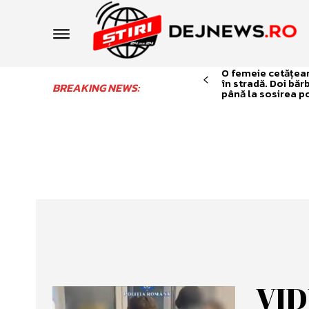
O femeie cetățean 
în stradă. Doi băr
BREAKING NEWS:
până la sosirea po
VID