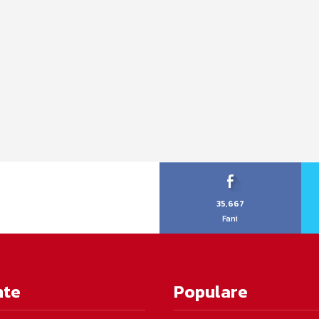
35,667
Fani
nte
Populare