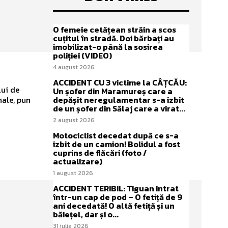
O femeie cetățean străin a scos
cuțitul în stradă. Doi bărbați au
imobilizat-o până la sosirea
poliției (VIDEO)
4 august 2026
ACCIDENT CU 3 victime la CÂȚCĂU:
lui de
Un șofer din Maramureș care a
nale, pun
depășit neregulamentar s-a izbit
de un șofer din Sălaj care a virat...
2 august 2026
Motociclist decedat după ce s-a
izbit de un camion! Bolidul a fost
cuprins de flăcări (foto /
actualizare)
1 august 2026
ACCIDENT TERIBIL: Tiguan intrat
într-un cap de pod – O fetiță de 9
ani decedată! O altă fetiță și un
băiețel, dar și o...
31 iulie 2026