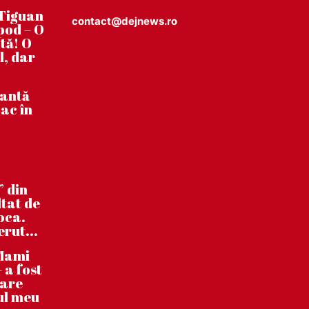
Tiguan
contact@dejnews.ro
pod – O
tă! O
l, dar
tantă
ac în
” din
ltat de
poca.
erut...
”Mami
 a fost
care
ul meu