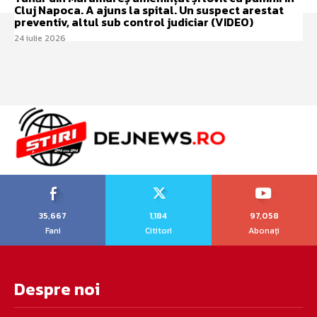
Cluj Napoca. A ajuns la spital. Un suspect arestat
preventiv, altul sub control judiciar (VIDEO)
24 iulie 2026
35,667
1,184
97,058
Fani
Cititori
Abonați
Despre noi