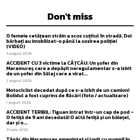
Don't miss
O femeie cetățean străin a scos cuțitul în stradă. Doi
bărbați au imobilizat-o până la sosirea poliției
(VIDEO)
4 august 2026
ACCIDENT CU 3 victime la CÂȚCĂU: Un șofer din
Maramureș care a depășit neregulamentar s-a izbit
de un șofer din Sălaj care a virat...
2 august 2026
Motociclist decedat după ce s-a izbit de un camion!
Bolidul a fost cuprins de flăcări (foto / actualizare)
1 august 2026
ACCIDENT TERIBIL: Tiguan intrat într-un cap de pod –
O fetiță de 9 ani decedată! O altă fetiță și un băiețel,
dar și o...
31 iulie 2026
Tânăr din Maramureș amenințat și lovit cu pumnii în