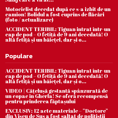
Motociclist decedat după ce s-a izbit de un
camion! Bolidul a fost cuprins de flăcări
(foto / actualizare)
ACCIDENT TERIBIL: Tiguan intrat într-un
cap de pod – O fetiță de 9 ani decedată! O
altă fetiță și un băiețel, dar și o...
Populare
ACCIDENT TERIBIL: Tiguan intrat într-un
cap de pod – O fetiță de 9 ani decedată! O
altă fetiță și un băiețel, dar și o...
VIDEO | Căţeluşă gestantă spânzurată de
un copac în Gherla! Se oferă recompensă
pentru prinderea făptaşului
EXCLUSIV: 12 acte materiale – ”Doctore”
din Vișeu de Sus a fost saltat de polițiștii