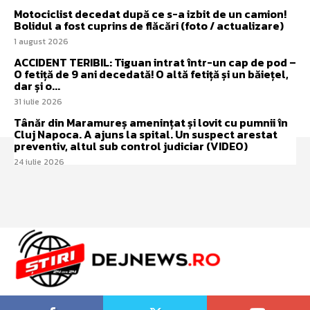
Motociclist decedat după ce s-a izbit de un camion!
Bolidul a fost cuprins de flăcări (foto / actualizare)
1 august 2026
ACCIDENT TERIBIL: Tiguan intrat într-un cap de pod –
O fetiță de 9 ani decedată! O altă fetiță și un băiețel,
dar și o...
31 iulie 2026
Tânăr din Maramureș amenințat și lovit cu pumnii în
Cluj Napoca. A ajuns la spital. Un suspect arestat
preventiv, altul sub control judiciar (VIDEO)
24 iulie 2026