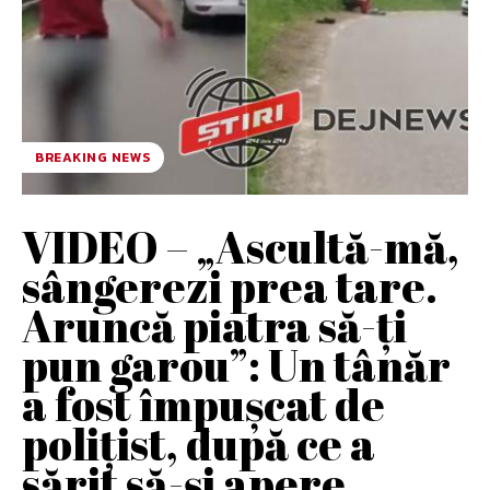
BREAKING NEWS
VIDEO – „Ascultă-mă,
sângerezi prea tare.
Aruncă piatra să-ți
pun garou”: Un tânăr
a fost împușcat de
polițist, după ce a
sărit să-și apere