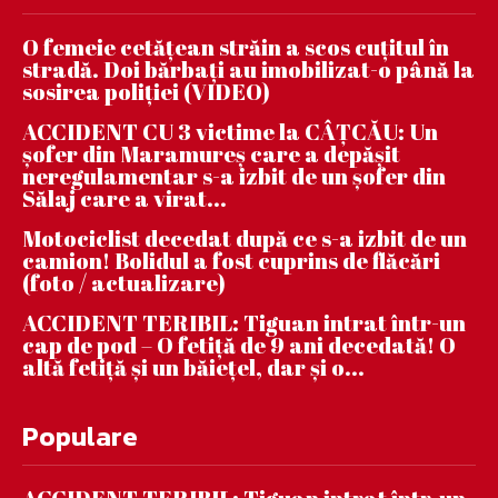
O femeie cetățean străin a scos cuțitul în
stradă. Doi bărbați au imobilizat-o până la
sosirea poliției (VIDEO)
ACCIDENT CU 3 victime la CÂȚCĂU: Un
șofer din Maramureș care a depășit
neregulamentar s-a izbit de un șofer din
Sălaj care a virat...
Motociclist decedat după ce s-a izbit de un
camion! Bolidul a fost cuprins de flăcări
(foto / actualizare)
ACCIDENT TERIBIL: Tiguan intrat într-un
cap de pod – O fetiță de 9 ani decedată! O
altă fetiță și un băiețel, dar și o...
Populare