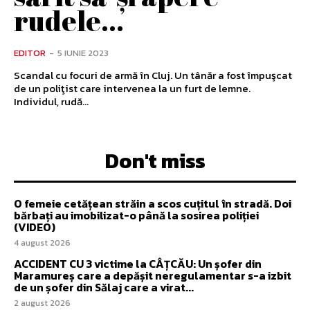
rudele...
EDITOR
-
5 IUNIE 2023
Scandal cu focuri de armă în Cluj. Un tânăr a fost împuşcat
de un poliţist care intervenea la un furt de lemne.
Individul, rudă...
Don't miss
O femeie cetățean străin a scos cuțitul în stradă. Doi
bărbați au imobilizat-o până la sosirea poliției
(VIDEO)
4 august 2026
ACCIDENT CU 3 victime la CÂȚCĂU: Un șofer din
Maramureș care a depășit neregulamentar s-a izbit
de un șofer din Sălaj care a virat...
2 august 2026