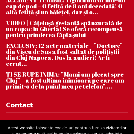
ACCIDENT TERIBIL: Tiguan intrat într-un
cap de pod – O fetiță de 9 ani decedată! O
altă fetiță și un băiețel, dar și o...
VIDEO | Căţeluşă gestantă spânzurată de
un copac în Gherla! Se oferă recompensă
pentru prinderea făptaşului
EXCLUSIV: 12 acte materiale – ”Doctore”
din Vișeu de Sus a fost saltat de polițiștii
din Cluj Napoca. Dus la audieri! Ar fi
cerut...
ȚI SE RUPE INIMA: ”Mami am plecat spre
Cluj” – a fost ultima inimioară pe care am
primit-o de la puiul meu pe telefon”....
Contact
contact@dejnews.ro
Acest website foloseste cookie-uri pentru a furniza vizitatorilor
o experienta mult mai buna de navigare si servicii adaptate