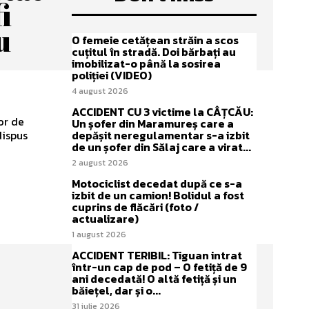
i
u
O femeie cetățean străin a scos
cuțitul în stradă. Doi bărbați au
imobilizat-o până la sosirea
poliției (VIDEO)
4 august 2026
ACCIDENT CU 3 victime la CÂȚCĂU:
or de
Un șofer din Maramureș care a
dispus
depășit neregulamentar s-a izbit
de un șofer din Sălaj care a virat...
2 august 2026
Motociclist decedat după ce s-a
izbit de un camion! Bolidul a fost
cuprins de flăcări (foto /
actualizare)
1 august 2026
ACCIDENT TERIBIL: Tiguan intrat
într-un cap de pod – O fetiță de 9
ani decedată! O altă fetiță și un
băiețel, dar și o...
31 iulie 2026