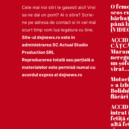
O feme
Cele mai noi stiri le gasesti aici! Vrei
scos cu
sa ne dai un pont? Ai o stire? Scrie-
bărbaț
ne pe adresa de contact si in cel mai
până la
(VIDE
scurt timp vom lua legatura cu tine.
Site-ul dejnews.ro este in
ACCIDE
CÂȚCĂU
administrarea SC Actual Studio
Maramu
Production SRL
neregu
Reproducerea totală sau parțială a
un șof
materialelor este permisă numai cu
virat..
acordul expres al dejnews.ro
Motoci
s-a iz
Bolidul
flăcări
ACCID
intrat
fetiță
altă fe