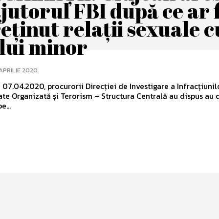
jutorul FBI după ce ar f
eținut relații sexuale c
 lui minor
APRILIE 2020
 07.04.2020, procurorii Direcției de Investigare a Infracțiunil
ate Organizată și Terorism – Structura Centrală au dispus au 
e...