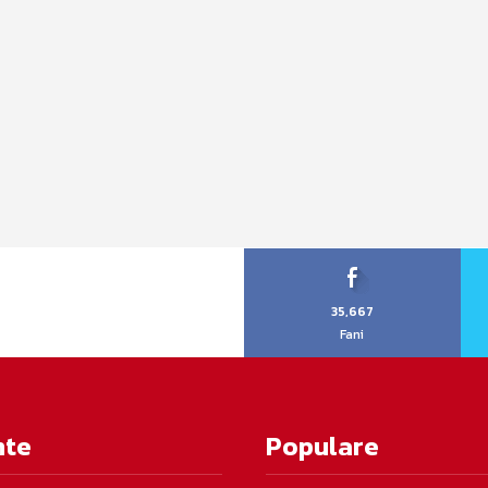
35,667
Fani
nte
Populare