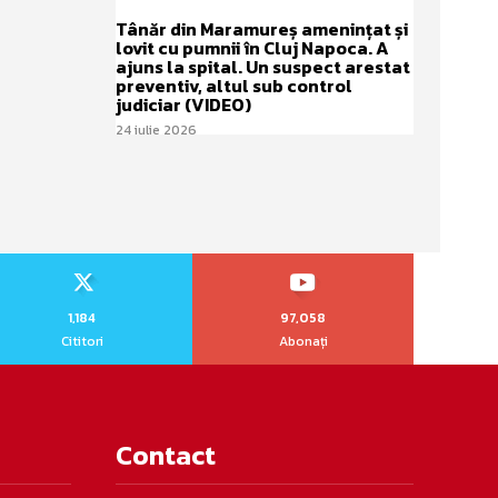
Tânăr din Maramureș amenințat și
lovit cu pumnii în Cluj Napoca. A
ajuns la spital. Un suspect arestat
preventiv, altul sub control
judiciar (VIDEO)
24 iulie 2026
1,184
97,058
Cititori
Abonați
Contact