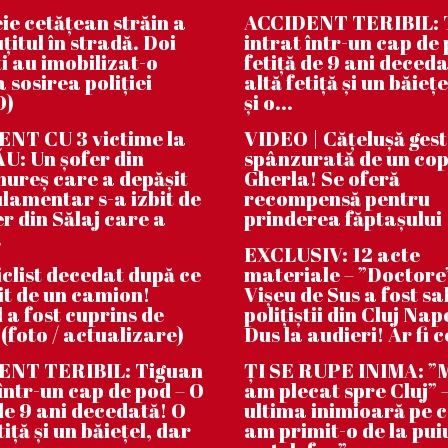
ie cetățean străin a
ACCIDENT TERIBIL: 
țitul în stradă. Doi
intrat într-un cap de 
i au imobilizat-o
fetiță de 9 ani deceda
 sosirea poliției
altă fetiță și un băiețe
O)
și o...
NT CU 3 victime la
VIDEO | Căţeluşă ges
: Un șofer din
spânzurată de un cop
reș care a depășit
Gherla! Se oferă
lamentar s-a izbit de
recompensă pentru
er din Sălaj care a
prinderea făptaşului
.
EXCLUSIV: 12 acte
clist decedat după ce
materiale – ”Doctore
bit de un camion!
Vișeu de Sus a fost sa
 a fost cuprins de
polițiștii din Cluj Na
 (foto / actualizare)
Dus la audieri! Ar fi c
ENT TERIBIL: Tiguan
ȚI SE RUPE INIMA: 
 într-un cap de pod – O
am plecat spre Cluj” –
 de 9 ani decedată! O
ultima inimioară pe 
tiță și un băiețel, dar
am primit-o de la pui