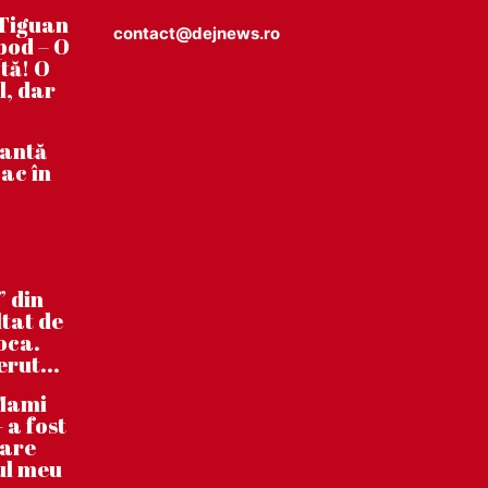
Tiguan
contact@dejnews.ro
pod – O
tă! O
l, dar
tantă
ac în
” din
ltat de
poca.
erut...
”Mami
 a fost
care
ul meu