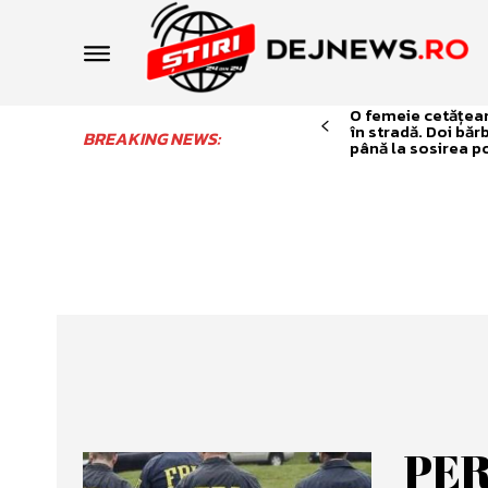
O femeie cetățean 
în stradă. Doi băr
BREAKING NEWS:
până la sosirea po
PER