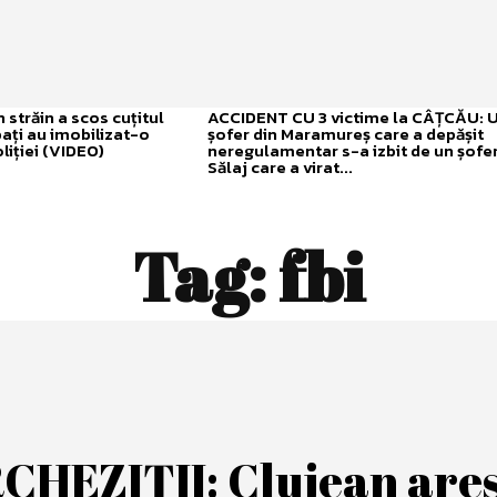
străin a scos cuțitul
ACCIDENT CU 3 victime la CÂȚCĂU: 
bați au imobilizat-o
șofer din Maramureș care a depășit
liției (VIDEO)
neregulamentar s-a izbit de un șofer
Sălaj care a virat...
Tag:
fbi
CHEZIȚII: Clujean ares