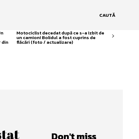
CAUTĂ
Un
Motociclist decedat după ce s-a izbit de
un camion! Bolidul a fost cuprins de
 din
flăcări (foto / actualizare)
tat
Don't miss