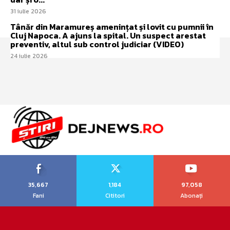
31 iulie 2026
Tânăr din Maramureș amenințat și lovit cu pumnii în
Cluj Napoca. A ajuns la spital. Un suspect arestat
preventiv, altul sub control judiciar (VIDEO)
24 iulie 2026
35,667
1,184
97,058
Fani
Cititori
Abonați