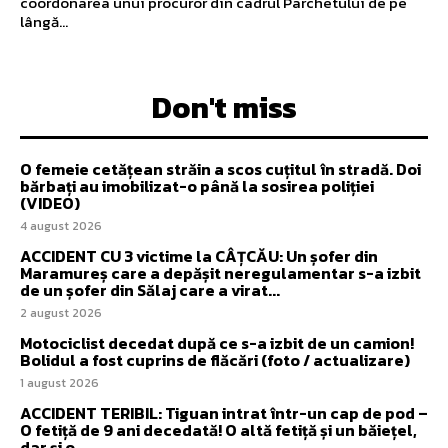
coordonarea unui procuror din cadrul Parchetului de pe
lângă...
Don't miss
O femeie cetățean străin a scos cuțitul în stradă. Doi
bărbați au imobilizat-o până la sosirea poliției
(VIDEO)
4 august 2026
ACCIDENT CU 3 victime la CÂȚCĂU: Un șofer din
Maramureș care a depășit neregulamentar s-a izbit
de un șofer din Sălaj care a virat...
2 august 2026
Motociclist decedat după ce s-a izbit de un camion!
Bolidul a fost cuprins de flăcări (foto / actualizare)
1 august 2026
ACCIDENT TERIBIL: Tiguan intrat într-un cap de pod –
O fetiță de 9 ani decedată! O altă fetiță și un băiețel,
dar și o...