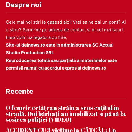
Despre noi
Cele mai noi stiri le gasesti aici! Vrei sa ne dai un pont? Ai
o stire? Scrie-ne pe adresa de contact si in cel mai scurt
timp vom lua legatura cu tine.
Site-ul dejnews.ro este in administrarea SC Actual
Studio Production SRL
Reproducerea totală sau parțială a materialelor este
permisă numai cu acordul expres al dejnews.ro
Recente
O femeie cetățean străin a scos cuțitul în
stradă. Doi bărbați au imobilizat-o până la
sosirea poliției (VIDEO)
ACCIDENT CU 3 victime la CÂȚCĂU: Un