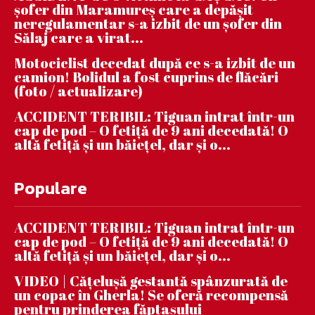
șofer din Maramureș care a depășit
neregulamentar s-a izbit de un șofer din
Sălaj care a virat...
Motociclist decedat după ce s-a izbit de un
camion! Bolidul a fost cuprins de flăcări
(foto / actualizare)
ACCIDENT TERIBIL: Tiguan intrat într-un
cap de pod – O fetiță de 9 ani decedată! O
altă fetiță și un băiețel, dar și o...
Populare
ACCIDENT TERIBIL: Tiguan intrat într-un
cap de pod – O fetiță de 9 ani decedată! O
altă fetiță și un băiețel, dar și o...
VIDEO | Căţeluşă gestantă spânzurată de
un copac în Gherla! Se oferă recompensă
pentru prinderea făptaşului