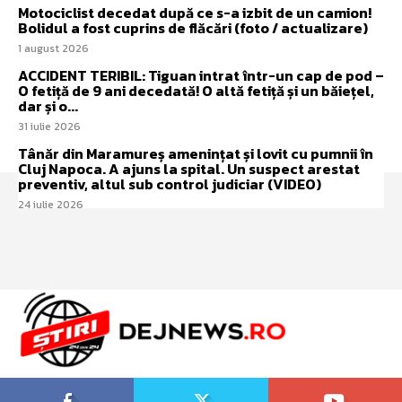
Motociclist decedat după ce s-a izbit de un camion!
Bolidul a fost cuprins de flăcări (foto / actualizare)
1 august 2026
ACCIDENT TERIBIL: Tiguan intrat într-un cap de pod –
O fetiță de 9 ani decedată! O altă fetiță și un băiețel,
dar și o...
31 iulie 2026
Tânăr din Maramureș amenințat și lovit cu pumnii în
Cluj Napoca. A ajuns la spital. Un suspect arestat
preventiv, altul sub control judiciar (VIDEO)
24 iulie 2026