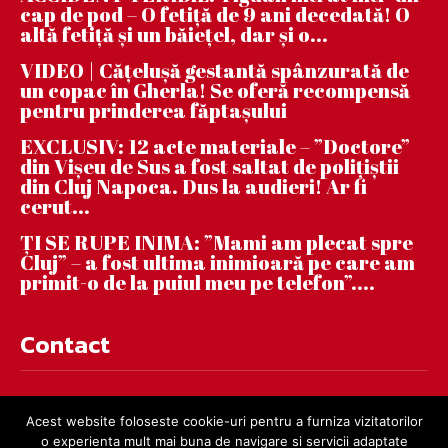
cap de pod – O fetiță de 9 ani decedată! O
altă fetiță și un băiețel, dar și o...
VIDEO | Căţeluşă gestantă spânzurată de
un copac în Gherla! Se oferă recompensă
pentru prinderea făptaşului
EXCLUSIV: 12 acte materiale – ”Doctore”
din Vișeu de Sus a fost saltat de polițiștii
din Cluj Napoca. Dus la audieri! Ar fi
cerut...
ȚI SE RUPE INIMA: ”Mami am plecat spre
Cluj” – a fost ultima inimioară pe care am
primit-o de la puiul meu pe telefon”....
Contact
contact@dejnews.ro
Acest website foloseste cookie-uri pentru a furniza vizitatorilor
o experienta mult mai buna de navigare si servicii adaptate