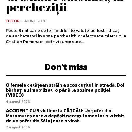
percheziții
EDITOR
-
4 IUNIE 2026
Peste 9 milioane de lei, în diferite valute, au fost ridicați
de anchetatori în urma perchezițiilor efectuate miercuri la
Cristian Pomohaci, potrivit unor sure...
Don't miss
O femeie cetățean străin a scos cuțitul în stradă. Doi
bărbați au imobilizat-o până la sosirea poliției
(VIDEO)
4 august 2026
ACCIDENT CU 3 victime la CÂȚCĂU: Un șofer din
Maramureș care a depășit neregulamentar s-a izbit
de un șofer din Sălaj care a virat...
2 august 2026