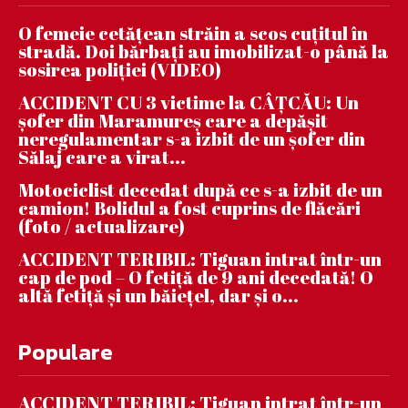
O femeie cetățean străin a scos cuțitul în
stradă. Doi bărbați au imobilizat-o până la
sosirea poliției (VIDEO)
ACCIDENT CU 3 victime la CÂȚCĂU: Un
șofer din Maramureș care a depășit
neregulamentar s-a izbit de un șofer din
Sălaj care a virat...
Motociclist decedat după ce s-a izbit de un
camion! Bolidul a fost cuprins de flăcări
(foto / actualizare)
ACCIDENT TERIBIL: Tiguan intrat într-un
cap de pod – O fetiță de 9 ani decedată! O
altă fetiță și un băiețel, dar și o...
Populare
ACCIDENT TERIBIL: Tiguan intrat într-un