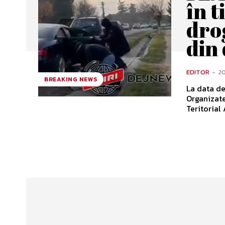
în 
dro
din 
EDITOR
-
20
BREAKING NEWS
La data de
Organizate 
Teritorial A