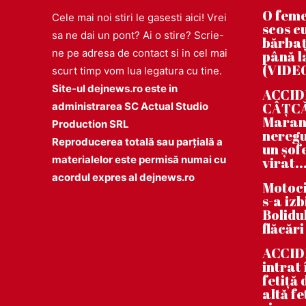
O feme
Cele mai noi stiri le gasesti aici! Vrei
scos cu
sa ne dai un pont? Ai o stire? Scrie-
bărbaț
ne pe adresa de contact si in cel mai
până la
(VIDE
scurt timp vom lua legatura cu tine.
Site-ul dejnews.ro este in
ACCIDE
CÂȚCĂU
administrarea SC Actual Studio
Maramu
Production SRL
neregu
Reproducerea totală sau parțială a
un șof
materialelor este permisă numai cu
virat..
acordul expres al dejnews.ro
Motoci
s-a iz
Bolidul
flăcări
ACCID
intrat
fetiță
altă fe