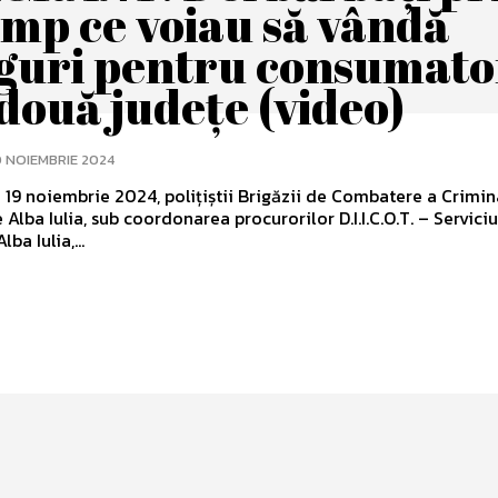
timp ce voiau să vândă
guri pentru consumato
două județe (video)
 NOIEMBRIE 2024
 19 noiembrie 2024, polițiștii Brigăzii de Combatere a Crimina
Alba Iulia, sub coordonarea procurorilor D.I.I.C.O.T. – Serviciu
lba Iulia,...