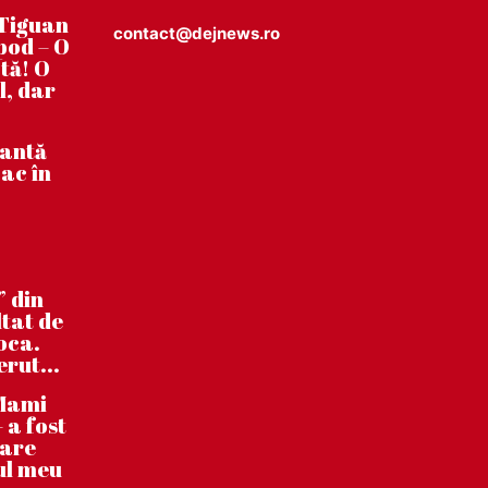
Tiguan
contact@dejnews.ro
pod – O
tă! O
l, dar
tantă
ac în
” din
ltat de
poca.
erut...
”Mami
 a fost
care
ul meu