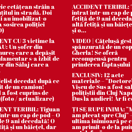
ie cetățean străin a
ACCIDENT TERIBIL: 
țitul în stradă. Doi
intrat într-un cap de 
i au imobilizat-o
fetiță de 9 ani deceda
 sosirea poliției
altă fetiță și un băiețe
O)
și o...
NT CU 3 victime la
VIDEO | Căţeluşă ges
: Un șofer din
spânzurată de un cop
reș care a depășit
Gherla! Se oferă
lamentar s-a izbit de
recompensă pentru
er din Sălaj care a
prinderea făptaşului
.
EXCLUSIV: 12 acte
clist decedat după ce
materiale – ”Doctore
bit de un camion!
Vișeu de Sus a fost sa
 a fost cuprins de
polițiștii din Cluj Na
 (foto / actualizare)
Dus la audieri! Ar fi c
ENT TERIBIL: Tiguan
ȚI SE RUPE INIMA: 
 într-un cap de pod – O
am plecat spre Cluj” –
 de 9 ani decedată! O
ultima inimioară pe 
tiță și un băiețel, dar
am primit-o de la pui