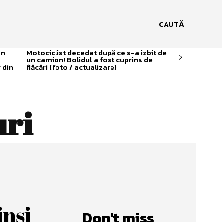
CAUTĂ
Un
Motociclist decedat după ce s-a izbit de
un camion! Bolidul a fost cuprins de
 din
flăcări (foto / actualizare)
uri
nși
Don't miss