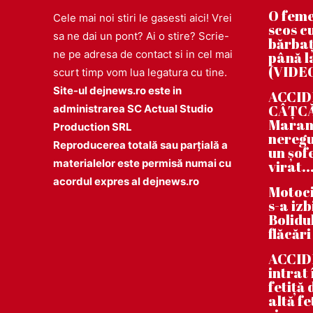
O feme
Cele mai noi stiri le gasesti aici! Vrei
scos cu
sa ne dai un pont? Ai o stire? Scrie-
bărbaț
ne pe adresa de contact si in cel mai
până la
(VIDE
scurt timp vom lua legatura cu tine.
Site-ul dejnews.ro este in
ACCIDE
CÂȚCĂU
administrarea SC Actual Studio
Maramu
Production SRL
neregu
Reproducerea totală sau parțială a
un șof
materialelor este permisă numai cu
virat..
acordul expres al dejnews.ro
Motoci
s-a iz
Bolidul
flăcări
ACCID
intrat
fetiță
altă fe