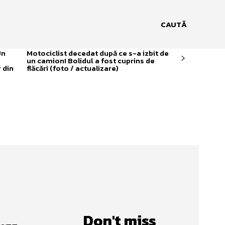
CAUTĂ
Un
Motociclist decedat după ce s-a izbit de
un camion! Bolidul a fost cuprins de
 din
flăcări (foto / actualizare)
Don't miss