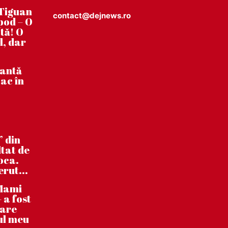
Tiguan
contact@dejnews.ro
pod – O
tă! O
l, dar
tantă
ac în
” din
ltat de
poca.
erut...
”Mami
 a fost
care
ul meu