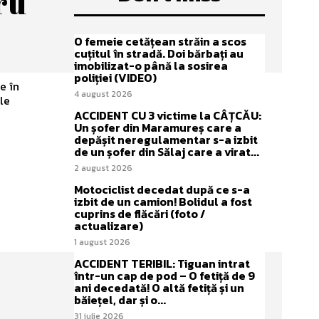
ru
O femeie cetățean străin a scos
cuțitul în stradă. Doi bărbați au
imobilizat-o până la sosirea
poliției (VIDEO)
e în
4 august 2026
le
ACCIDENT CU 3 victime la CÂȚCĂU:
Un șofer din Maramureș care a
depășit neregulamentar s-a izbit
de un șofer din Sălaj care a virat...
2 august 2026
Motociclist decedat după ce s-a
izbit de un camion! Bolidul a fost
cuprins de flăcări (foto /
actualizare)
1 august 2026
ACCIDENT TERIBIL: Tiguan intrat
într-un cap de pod – O fetiță de 9
ani decedată! O altă fetiță și un
băiețel, dar și o...
31 iulie 2026