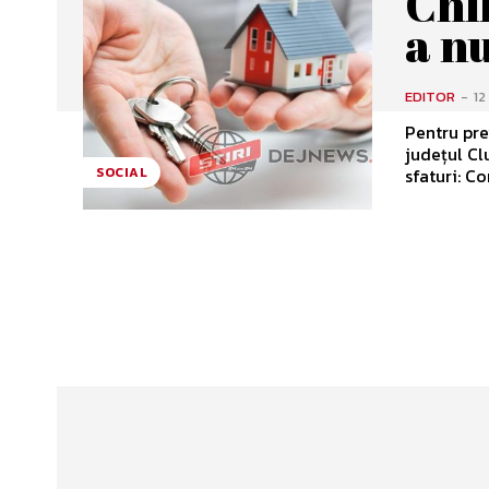
Chir
a nu
EDITOR
-
12
Pentru pre
județul Cl
sfa
SOCIAL