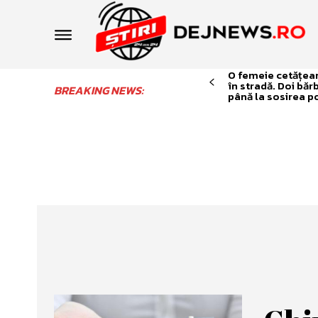
O femeie cetățean 
în stradă. Doi băr
BREAKING NEWS:
până la sosirea po