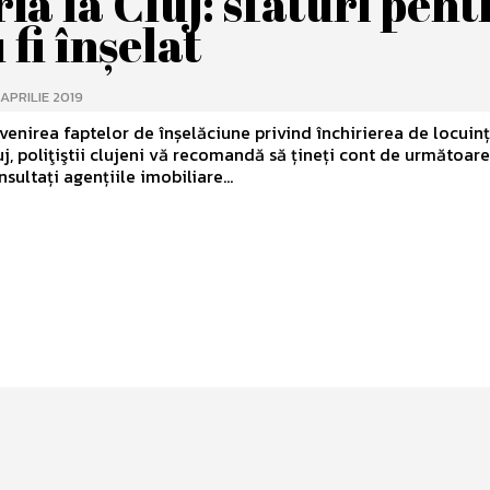
ia la Cluj: sfaturi pent
 fi înşelat
 APRILIE 2019
venirea faptelor de înșelăciune privind închirierea de locuinț
uj, poliţiştii clujeni vă recomandă să țineți cont de următoare
turi: Consultați agențiile imobiliare...