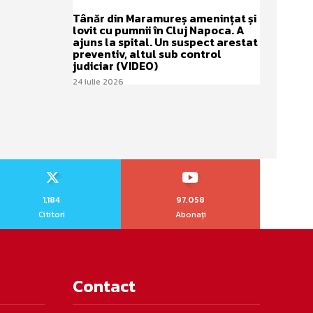
Tânăr din Maramureș amenințat și
lovit cu pumnii în Cluj Napoca. A
ajuns la spital. Un suspect arestat
preventiv, altul sub control
judiciar (VIDEO)
24 iulie 2026
1,184
97,058
Cititori
Abonați
Contact