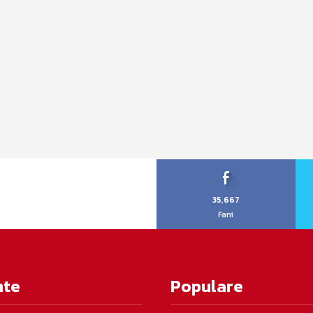
35,667
Fani
nte
Populare