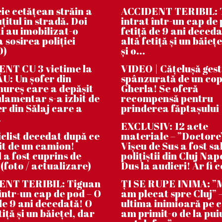
ie cetățean străin a
ACCIDENT TERIBIL: 
țitul în stradă. Doi
intrat într-un cap de 
i au imobilizat-o
fetiță de 9 ani deceda
 sosirea poliției
altă fetiță și un băiețe
O)
și o...
NT CU 3 victime la
VIDEO | Căţeluşă ges
: Un șofer din
spânzurată de un cop
reș care a depășit
Gherla! Se oferă
lamentar s-a izbit de
recompensă pentru
er din Sălaj care a
prinderea făptaşului
.
EXCLUSIV: 12 acte
clist decedat după ce
materiale – ”Doctore
bit de un camion!
Vișeu de Sus a fost sa
 a fost cuprins de
polițiștii din Cluj Na
 (foto / actualizare)
Dus la audieri! Ar fi c
ENT TERIBIL: Tiguan
ȚI SE RUPE INIMA: 
 într-un cap de pod – O
am plecat spre Cluj” –
 de 9 ani decedată! O
ultima inimioară pe 
tiță și un băiețel, dar
am primit-o de la pui