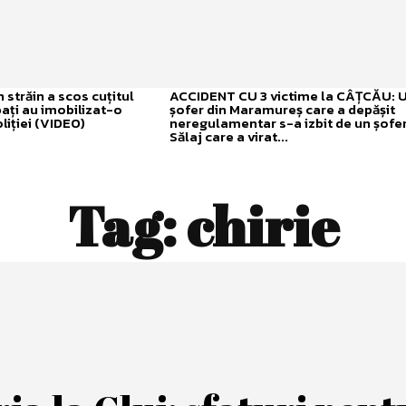
străin a scos cuțitul
ACCIDENT CU 3 victime la CÂȚCĂU: 
bați au imobilizat-o
șofer din Maramureș care a depășit
liției (VIDEO)
neregulamentar s-a izbit de un șofer
Sălaj care a virat...
Tag:
chirie