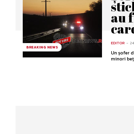
stic
au f
car
EDITOR
-
2
BREAKING NEWS
Un șofer de
minori beți