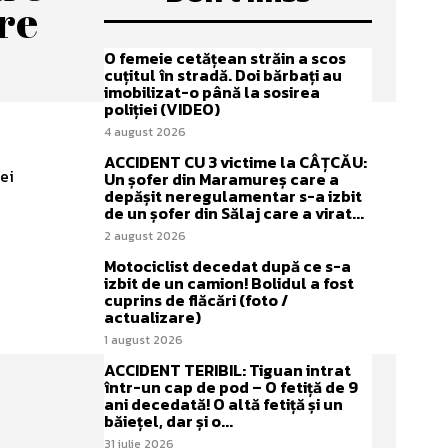
are
O femeie cetățean străin a scos
cuțitul în stradă. Doi bărbați au
imobilizat-o până la sosirea
poliției (VIDEO)
4 august 2026
ACCIDENT CU 3 victime la CÂȚCĂU:
rei
Un șofer din Maramureș care a
depășit neregulamentar s-a izbit
de un șofer din Sălaj care a virat...
2 august 2026
Motociclist decedat după ce s-a
izbit de un camion! Bolidul a fost
cuprins de flăcări (foto /
actualizare)
1 august 2026
ACCIDENT TERIBIL: Tiguan intrat
într-un cap de pod – O fetiță de 9
ani decedată! O altă fetiță și un
băiețel, dar și o...
31 iulie 2026