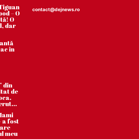
Tiguan
contact@dejnews.ro
pod – O
tă! O
l, dar
tantă
ac în
” din
ltat de
poca.
erut...
”Mami
 a fost
care
ul meu