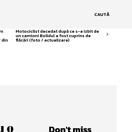
CAUTĂ
Un
Motociclist decedat după ce s-a izbit de
un camion! Bolidul a fost cuprins de
 din
flăcări (foto / actualizare)
u o
Don't miss