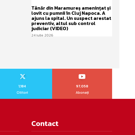
Tânăr din Maramureș amenințat și
lovit cu pumnii în Cluj Napoca. A
ajuns la spital. Un suspect arestat
preventiv, altul sub control
judiciar (VIDEO)
24 iulie 2026
1,184
97,058
Cititori
Abonați
Contact