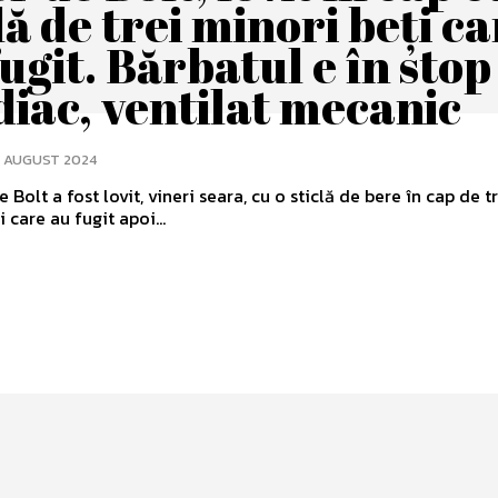
lă de trei minori beți c
ugit. Bărbatul e în stop
diac, ventilat mecanic
4 AUGUST 2024
 Bolt a fost lovit, vineri seara, cu o sticlă de bere în cap de t
 care au fugit apoi...