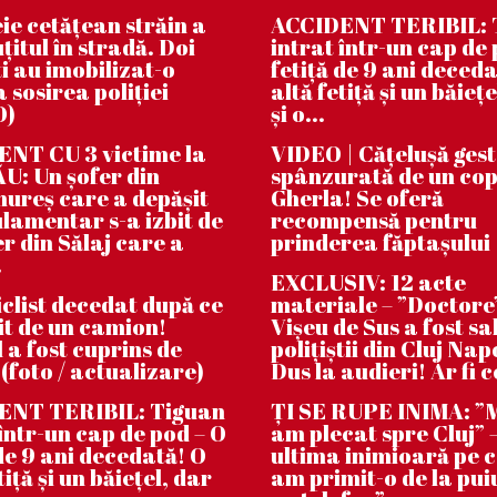
ie cetățean străin a
ACCIDENT TERIBIL: 
țitul în stradă. Doi
intrat într-un cap de 
i au imobilizat-o
fetiță de 9 ani deceda
 sosirea poliției
altă fetiță și un băiețe
O)
și o...
NT CU 3 victime la
VIDEO | Căţeluşă ges
: Un șofer din
spânzurată de un cop
reș care a depășit
Gherla! Se oferă
lamentar s-a izbit de
recompensă pentru
er din Sălaj care a
prinderea făptaşului
.
EXCLUSIV: 12 acte
clist decedat după ce
materiale – ”Doctore
bit de un camion!
Vișeu de Sus a fost sa
 a fost cuprins de
polițiștii din Cluj Na
 (foto / actualizare)
Dus la audieri! Ar fi c
ENT TERIBIL: Tiguan
ȚI SE RUPE INIMA: 
 într-un cap de pod – O
am plecat spre Cluj” –
 de 9 ani decedată! O
ultima inimioară pe 
tiță și un băiețel, dar
am primit-o de la pui