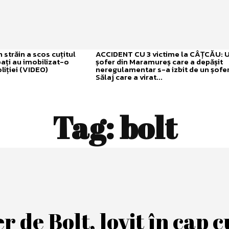
străin a scos cuțitul
ACCIDENT CU 3 victime la CÂȚCĂU: 
bați au imobilizat-o
șofer din Maramureș care a depășit
liției (VIDEO)
neregulamentar s-a izbit de un șofer
Sălaj care a virat...
Tag:
bolt
r de Bolt, lovit în cap c