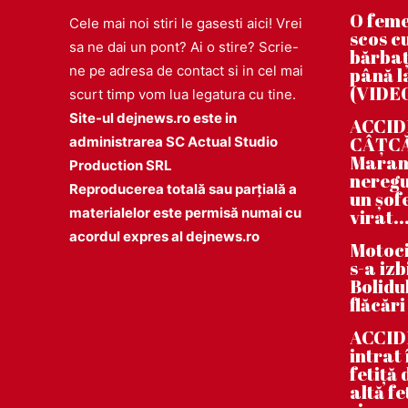
O feme
Cele mai noi stiri le gasesti aici! Vrei
scos cu
sa ne dai un pont? Ai o stire? Scrie-
bărbaț
ne pe adresa de contact si in cel mai
până la
(VIDE
scurt timp vom lua legatura cu tine.
Site-ul dejnews.ro este in
ACCIDE
CÂȚCĂU
administrarea SC Actual Studio
Maramu
Production SRL
neregu
Reproducerea totală sau parțială a
un șof
materialelor este permisă numai cu
virat..
acordul expres al dejnews.ro
Motoci
s-a iz
Bolidul
flăcări
ACCID
intrat
fetiță
altă fe