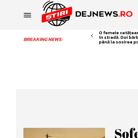
O femeie cetățean 
în stradă. Doi băr
BREAKING NEWS:
până la sosirea po
Șofe