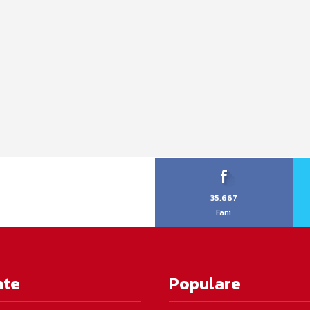
35,667
Fani
nte
Populare