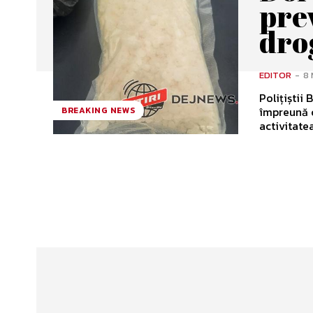
pre
drog
EDITOR
-
8 
Polițiștii
împreună c
BREAKING NEWS
activitate