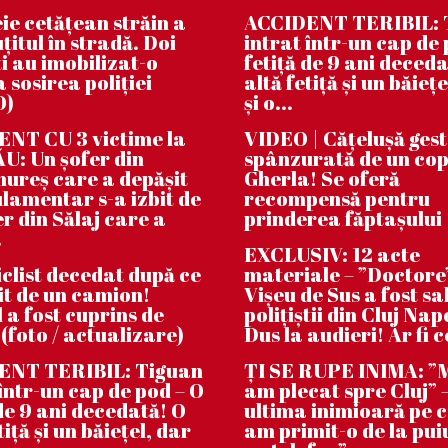
ie cetățean străin a
ACCIDENT TERIBIL: 
țitul în stradă. Doi
intrat într-un cap de 
i au imobilizat-o
fetiță de 9 ani deceda
 sosirea poliției
altă fetiță și un băiețe
O)
și o...
NT CU 3 victime la
VIDEO | Căţeluşă ges
: Un șofer din
spânzurată de un cop
reș care a depășit
Gherla! Se oferă
lamentar s-a izbit de
recompensă pentru
er din Sălaj care a
prinderea făptaşului
.
EXCLUSIV: 12 acte
clist decedat după ce
materiale – ”Doctore
bit de un camion!
Vișeu de Sus a fost sa
 a fost cuprins de
polițiștii din Cluj Na
 (foto / actualizare)
Dus la audieri! Ar fi c
ENT TERIBIL: Tiguan
ȚI SE RUPE INIMA: 
 într-un cap de pod – O
am plecat spre Cluj” –
 de 9 ani decedată! O
ultima inimioară pe 
tiță și un băiețel, dar
am primit-o de la pui