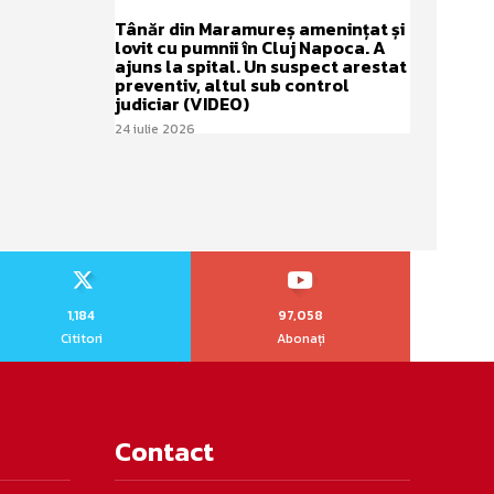
Tânăr din Maramureș amenințat și
lovit cu pumnii în Cluj Napoca. A
ajuns la spital. Un suspect arestat
preventiv, altul sub control
judiciar (VIDEO)
24 iulie 2026
1,184
97,058
Cititori
Abonați
Contact