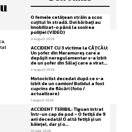
au
O femeie cetățean străin a scos
cuțitul în stradă. Doi bărbați au
imobilizat-o până la sosirea
poliției (VIDEO)
4 august 2026
ca,
ntat
ACCIDENT CU 3 victime la CÂȚCĂU:
Un șofer din Maramureș care a
depășit neregulamentar s-a izbit
de un șofer din Sălaj care a virat...
2 august 2026
Motociclist decedat după ce s-a
izbit de un camion! Bolidul a fost
cuprins de flăcări (foto /
actualizare)
1 august 2026
ACCIDENT TERIBIL: Tiguan intrat
într-un cap de pod – O fetiță de 9
ani decedată! O altă fetiță și un
băiețel, dar și o...
31 iulie 2026