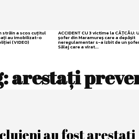
străin a scos cuțitul
ACCIDENT CU 3 victime la CÂȚCĂU: 
bați au imobilizat-o
șofer din Maramureș care a depășit
liției (VIDEO)
neregulamentar s-a izbit de un șofer
Sălaj care a virat...
g:
arestați preve
clujeni au fost arestați