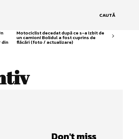
CAUTĂ
Un
Motociclist decedat după ce s-a izbit de
un camion! Bolidul a fost cuprins de
 din
flăcări (foto / actualizare)
ntiv
Don't miss