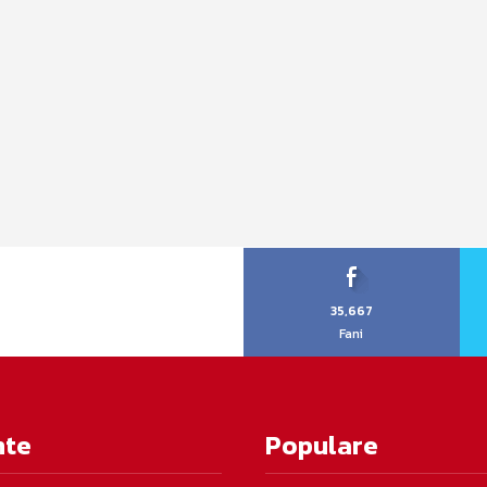
35,667
Fani
nte
Populare