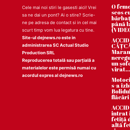
O feme
Cele mai noi stiri le gasesti aici! Vrei
scos cu
sa ne dai un pont? Ai o stire? Scrie-
bărbaț
ne pe adresa de contact si in cel mai
până la
(VIDE
scurt timp vom lua legatura cu tine.
Site-ul dejnews.ro este in
ACCIDE
CÂȚCĂU
administrarea SC Actual Studio
Maramu
Production SRL
neregu
Reproducerea totală sau parțială a
un șof
materialelor este permisă numai cu
virat..
acordul expres al dejnews.ro
Motoci
s-a iz
Bolidul
flăcări
ACCID
intrat
fetiță
altă fe