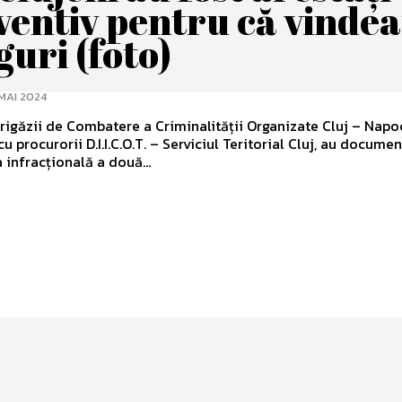
ventiv pentru că vinde
uri (foto)
MAI 2024
 Brigăzii de Combatere a Criminalității Organizate Cluj – Napo
u procurorii D.I.I.C.O.T. – Serviciul Teritorial Cluj, au docume
a infracțională a două...