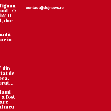
Tiguan
contact@dejnews.ro
pod – O
tă! O
l, dar
tantă
ac în
” din
ltat de
poca.
erut...
”Mami
 a fost
care
ul meu