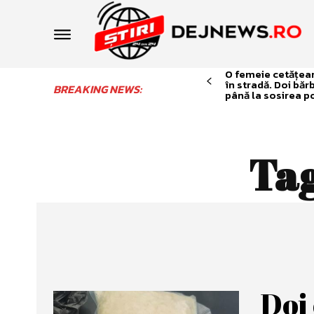
O femeie cetățean 
în stradă. Doi băr
BREAKING NEWS:
până la sosirea po
Ta
Doi 